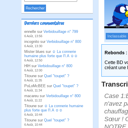
Derniers commentaires
ennelle sur
Verbidouillage n° 799
Inclassable
6 Août, 13:56
incognito sur
Verbidouillage n° 800
6 Août, 13:30
Mister blues sur
☺ La connerie
Rebonds :
humaine plus forte que l'I.A ☺☺
6 Août, 12:50
Cette BD v
HlH sur
Verbidouillage n° 800
créant une 
6 Août, 12:00
Titoune sur
Quel "toupet" ?
6 Août, 11:35
Transcri
PoLoMcBEE sur
Quel "toupet" ?
6 Août, 11:34
Case 1:B
macareu sur
Verbidouillage n° 800
6 Août, 11:22
n'avez p
Titoune sur
☺ La connerie humaine
chauffag
plus forte que l'I.A ☺☺
6 Août, 10:44
Sœur ! C
Titoune sur
Quel "toupet" ?
6 Août, 10:44
NOTRE p