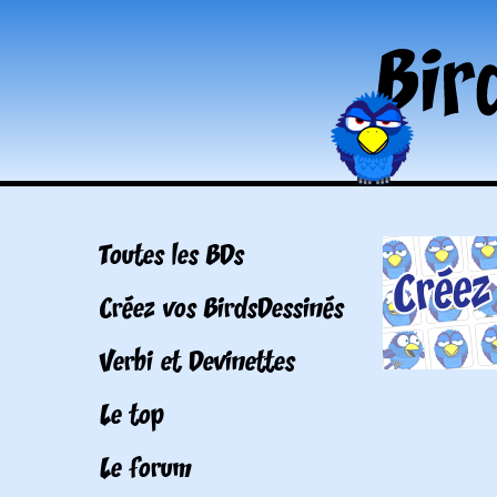
Toutes les BDs
Créez vos BirdsDessinés
Verbi et Devinettes
Le top
Le forum