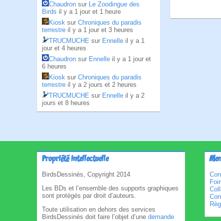
Chaudron
sur
Le Zoodingue des
Birds
il y a 1 jour et 1 heure
Kiosk
sur
Chroniques du paradis
terrestre
il y a 1 jour et 3 heures
TRUCMUCHE
sur
Ennelle
il y a 1
jour et 4 heures
Chaudron
sur
Ennelle
il y a 1 jour et
6 heures
Kiosk
sur
Chroniques du paradis
terrestre
il y a 2 jours et 2 heures
TRUCMUCHE
sur
Ennelle
il y a 2
jours et 8 heures
Propriété intellectuelle
Men
BirdsDessinés, Copyright 2014
Con
Foi
Les BDs et l’ensemble des supports graphiques
Col
sont protégés par droit d’auteurs.
Cond
Règl
Toute utilisation en dehors des services
BirdsDessinés doit faire l’objet d’une
demande