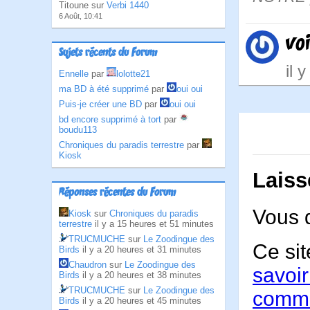
Titoune sur
Verbi 1440
6 Août, 10:41
vo
Sujets récents du Forum
il 
Ennelle
par
lolotte21
ma BD à été supprimé
par
oui oui
Puis-je créer une BD
par
oui oui
bd encore supprimé à tort
par
boudu113
Chroniques du paradis terrestre
par
Kiosk
Laiss
Réponses récentes du Forum
Vous 
Kiosk
sur
Chroniques du paradis
terrestre
il y a 15 heures et 51 minutes
TRUCMUCHE
sur
Le Zoodingue des
Ce sit
Birds
il y a 20 heures et 31 minutes
Chaudron
sur
Le Zoodingue des
savoir
Birds
il y a 20 heures et 38 minutes
TRUCMUCHE
sur
Le Zoodingue des
comme
Birds
il y a 20 heures et 45 minutes