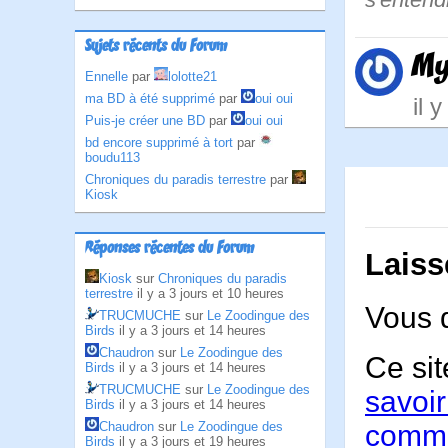
Sujets récents du Forum
My
Ennelle
par
lolotte21
ma BD à été supprimé
par
oui oui
il 
Puis-je créer une BD
par
oui oui
bd encore supprimé à tort
par
boudu113
Chroniques du paradis terrestre
par
Kiosk
Réponses récentes du Forum
Laiss
Kiosk
sur
Chroniques du paradis
terrestre
il y a 3 jours et 10 heures
Vous 
TRUCMUCHE
sur
Le Zoodingue des
Birds
il y a 3 jours et 14 heures
Chaudron
sur
Le Zoodingue des
Ce sit
Birds
il y a 3 jours et 14 heures
TRUCMUCHE
sur
Le Zoodingue des
savoir
Birds
il y a 3 jours et 14 heures
Chaudron
sur
Le Zoodingue des
comme
Birds
il y a 3 jours et 19 heures