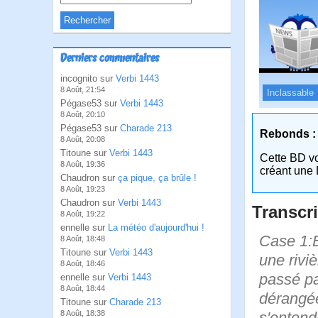
Derniers commentaires
incognito sur
Verbi 1443
8 Août, 21:54
Inclassable
Pégase53 sur
Verbi 1443
8 Août, 20:10
Pégase53 sur
Charade 213
Rebonds :
8 Août, 20:08
Titoune sur
Verbi 1443
Cette BD v
8 Août, 19:36
créant une 
Chaudron sur
ça pique, ça brûle !
8 Août, 19:23
Chaudron sur
Verbi 1443
Transcri
8 Août, 19:22
ennelle sur
La météo d'aujourd'hui !
Case 1:B
8 Août, 18:48
Titoune sur
Verbi 1443
une riviè
8 Août, 18:46
passé par
ennelle sur
Verbi 1443
8 Août, 18:44
dérangée
Titoune sur
Charade 213
s'entendr
8 Août, 18:38