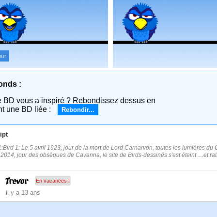
ur
onds :
e BD vous a inspiré ? Rebondissez dessus en
nt une BD liée :
Rebondir...
ipt
:Bird 1: Le 5 avril 1923, jour de la mort de Lord Carnarvon, toutes les lumières du Ca
r 2014, jour des obsèques de Cavanna, le site de Birds-dessinés s'est éteint ....et r
Trevor
En vacances !
il y a 13 ans