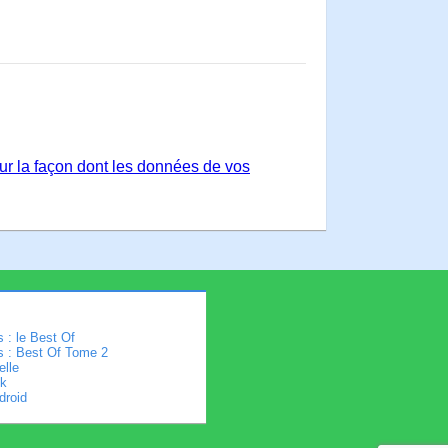
sur la façon dont les données de vos
 : le Best Of
s : Best Of Tome 2
elle
k
droid