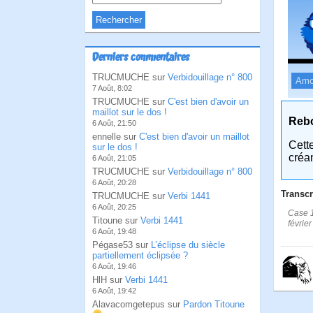
Derniers commentaires
TRUCMUCHE sur
Verbidouillage n° 800
Amo
7 Août, 8:02
TRUCMUCHE sur
C'est bien d'avoir un
maillot sur le dos !
Reb
6 Août, 21:50
ennelle sur
C'est bien d'avoir un maillot
Cett
sur le dos !
créa
6 Août, 21:05
TRUCMUCHE sur
Verbidouillage n° 800
6 Août, 20:28
Transcr
TRUCMUCHE sur
Verbi 1441
6 Août, 20:25
Case 1
Titoune sur
Verbi 1441
févrie
6 Août, 19:48
Pégase53 sur
L’éclipse du siècle
partiellement éclipsée ?
6 Août, 19:46
HlH sur
Verbi 1441
6 Août, 19:42
Alavacomgetepus sur
Pardon Titoune