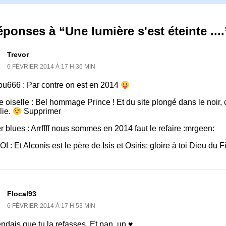
éponses à “Une lumière s'est éteinte ....
Trevor
6 FÉVRIER 2014 À 17 H 36 MIN
ou666 : Par contre on est en 2014
oiselle : Bel hommage Prince ! Et du site plongé dans le noir, c
lie.
Supprimer
r blues : Arrffff nous sommes en 2014 faut le refaire :mrgeen:
 : Et Alconis est le père de Isis et Osiris; gloire à toi Dieu du Fi
Flocal93
6 FÉVRIER 2014 À 17 H 53 MIN
endais que tu la refasses. Et pan, un ♥