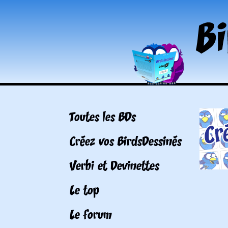
Toutes les BDs
Créez vos BirdsDessinés
Verbi et Devinettes
Le top
Le forum