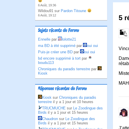
6 Août, 19:36
Wildou91 sur
Pardon Titoune
6 Août, 19:12
5 r
Sujets récents du Forum
Ennelle
par
lolotte21
ma BD à été supprimé
par
oui oui
Vinc
Puis-je créer une BD
par
oui oui
Dame 
bd encore supprimé à tort
par
boudu113
rétab
Chroniques du paradis terrestre
par
Miste
Kiosk
MAHOI
Réponses récentes du Forum
Kiosk
sur
Chroniques du paradis
terrestre
il y a 1 jour et 10 heures
TRUCMUCHE
sur
Le Zoodingue des
Birds
il y a 1 jour et 15 heures
Chaudron
sur
Le Zoodingue des
Birds
il y a 1 jour et 15 heures
J’att