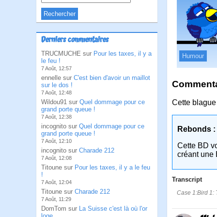
Derniers commentaires
TRUCMUCHE sur
Pour les taxes, il y a
Humour
le feu !
7 Août, 12:57
ennelle sur
C'est bien d'avoir un maillot
Commentai
sur le dos !
7 Août, 12:48
Wildou91 sur
Quel dommage pour ce
Cette blague 
grand porte queue !
7 Août, 12:38
incognito sur
Quel dommage pour ce
Rebonds :
grand porte queue !
7 Août, 12:10
Cette BD v
incognito sur
Charade 212
créant une 
7 Août, 12:08
Titoune sur
Pour les taxes, il y a le feu
!
Transcript
7 Août, 12:04
Titoune sur
Charade 212
Case 1:Bird 1: 
7 Août, 11:29
DomTom sur
La Suisse c'est là où l'or
loge ...