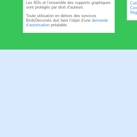
Les BDs et l’ensemble des supports graphiques
Col
sont protégés par droit d’auteurs.
Cond
Règl
Toute utilisation en dehors des services
BirdsDessinés doit faire l’objet d’une
demande
d’autorisation
préalable.