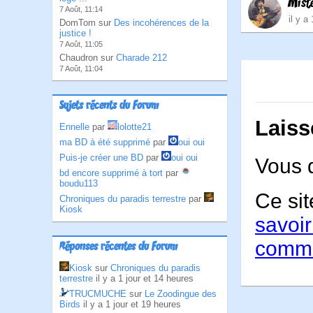
Mist
7 Août, 11:14
il y a
DomTom sur
Des incohérences de la
justice !
7 Août, 11:05
Chaudron sur
Charade 212
7 Août, 11:04
Sujets récents du Forum
Laiss
Ennelle
par
lolotte21
ma BD à été supprimé
par
oui oui
Puis-je créer une BD
par
oui oui
Vous 
bd encore supprimé à tort
par
boudu113
Ce sit
Chroniques du paradis terrestre
par
Kiosk
savoir
comme
Réponses récentes du Forum
Kiosk
sur
Chroniques du paradis
terrestre
il y a 1 jour et 14 heures
TRUCMUCHE
sur
Le Zoodingue des
Birds
il y a 1 jour et 19 heures