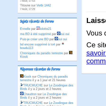
7 Août, 17:53
Titoune sur
Verbi 1442
7 Août, 17:29
Laiss
Sujets récents du Forum
Ennelle
par
lolotte21
Vous 
ma BD à été supprimé
par
oui oui
Puis-je créer une BD
par
oui oui
Ce sit
bd encore supprimé à tort
par
boudu113
savoir
Chroniques du paradis terrestre
par
Kiosk
comme
Réponses récentes du Forum
Kiosk
sur
Chroniques du paradis
terrestre
il y a 1 jour et 21 heures
TRUCMUCHE
sur
Le Zoodingue des
Birds
il y a 2 jours et 2 heures
Chaudron
sur
Le Zoodingue des
Birds
il y a 2 jours et 2 heures
TRUCMUCHE
sur
Le Zoodingue des