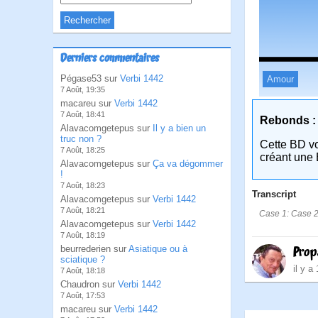
Derniers commentaires
Pégase53 sur
Verbi 1442
Amour
7 Août, 19:35
macareu sur
Verbi 1442
7 Août, 18:41
Rebonds :
Alavacomgetepus sur
Il y a bien un
truc non ?
Cette BD v
7 Août, 18:25
créant une 
Alavacomgetepus sur
Ça va dégommer
!
7 Août, 18:23
Transcript
Alavacomgetepus sur
Verbi 1442
7 Août, 18:21
Case 1: Case 2:
Alavacomgetepus sur
Verbi 1442
7 Août, 18:19
beurrederien sur
Asiatique ou à
Prop
sciatique ?
il y a
7 Août, 18:18
Chaudron sur
Verbi 1442
7 Août, 17:53
macareu sur
Verbi 1442