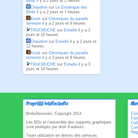
Birds
il y a 2 jours et 2 heures
Chaudron
sur
Le Zoodingue des
Birds
il y a 2 jours et 7 heures
Kiosk
sur
Chroniques du paradis
terrestre
il y a 2 jours et 9 heures
TRUCMUCHE
sur
Ennelle
il y a 2
jours et 10 heures
Chaudron
sur
Ennelle
il y a 2 jours et
12 heures
Kiosk
sur
Chroniques du paradis
terrestre
il y a 3 jours et 8 heures
TRUCMUCHE
sur
Ennelle
il y a 3
jours et 14 heures
Propriété intellectuelle
Men
BirdsDessinés, Copyright 2014
Con
Foi
Les BDs et l’ensemble des supports graphiques
Col
sont protégés par droit d’auteurs.
Cond
Règl
Toute utilisation en dehors des services