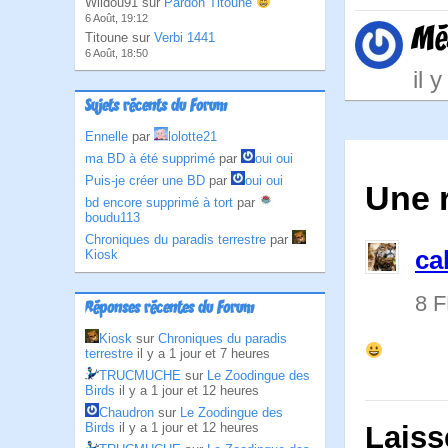
Wildou91 sur
Pardon Titoune
6 Août, 19:12
Mé
Titoune sur
Verbi 1441
6 Août, 18:50
il 
Sujets récents du Forum
Ennelle
par
lolotte21
ma BD à été supprimé
par
oui oui
Puis-je créer une BD
par
oui oui
Une r
bd encore supprimé à tort
par
boudu113
Chroniques du paradis terrestre
par
ca
Kiosk
8 
Réponses récentes du Forum
Kiosk
sur
Chroniques du paradis
terrestre
il y a 1 jour et 7 heures
TRUCMUCHE
sur
Le Zoodingue des
Birds
il y a 1 jour et 12 heures
Chaudron
sur
Le Zoodingue des
Laiss
Birds
il y a 1 jour et 12 heures