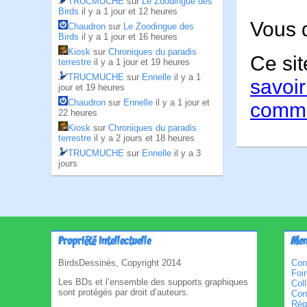
TRUCMUCHE
sur
Le Zoodingue des
Birds
il y a 1 jour et 12 heures
Vous 
Chaudron
sur
Le Zoodingue des
Birds
il y a 1 jour et 16 heures
Kiosk
sur
Chroniques du paradis
Ce sit
terrestre
il y a 1 jour et 19 heures
TRUCMUCHE
sur
Ennelle
il y a 1
savoir
jour et 19 heures
Chaudron
sur
Ennelle
il y a 1 jour et
comme
22 heures
Kiosk
sur
Chroniques du paradis
terrestre
il y a 2 jours et 18 heures
TRUCMUCHE
sur
Ennelle
il y a 3
jours
Propriété intellectuelle
Men
BirdsDessinés, Copyright 2014
Con
Foi
Les BDs et l’ensemble des supports graphiques
Col
sont protégés par droit d’auteurs.
Cond
Règl