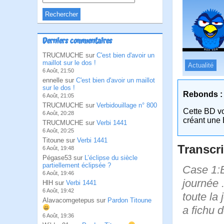
Derniers commentaires
TRUCMUCHE sur
C'est bien d'avoir un
maillot sur le dos !
Actualité
6 Août, 21:50
ennelle sur
C'est bien d'avoir un maillot
sur le dos !
Rebonds :
6 Août, 21:05
TRUCMUCHE sur
Verbidouillage n° 800
Cette BD v
6 Août, 20:28
créant une 
TRUCMUCHE sur
Verbi 1441
6 Août, 20:25
Titoune sur
Verbi 1441
Transcri
6 Août, 19:48
Pégase53 sur
L’éclipse du siècle
partiellement éclipsée ?
Case 1:B
6 Août, 19:46
journée 
HlH sur
Verbi 1441
6 Août, 19:42
toute la 
Alavacomgetepus sur
Pardon Titoune
a fichu d
6 Août, 19:36