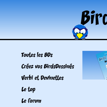
Toutes les BDs
Créez vos BirdsDessinés
Verbi et Devinettes
Le top
Le forum