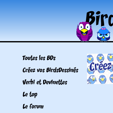
Toutes les BDs
Créez vos BirdsDessinés
Verbi et Devinettes
Le top
Le forum