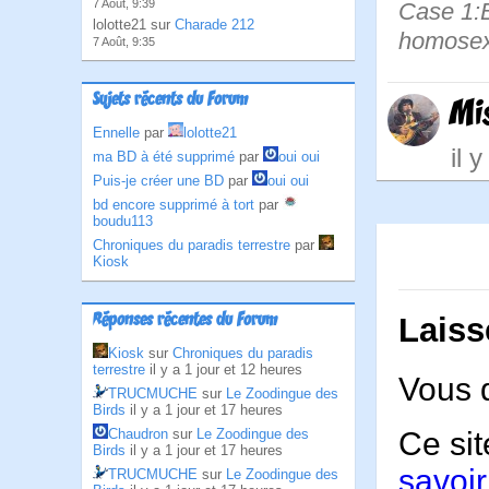
7 Août, 9:39
Case 1:B
lolotte21 sur
Charade 212
homosexu
7 Août, 9:35
Sujets récents du Forum
Mi
Ennelle
par
lolotte21
il 
ma BD à été supprimé
par
oui oui
Puis-je créer une BD
par
oui oui
bd encore supprimé à tort
par
boudu113
Chroniques du paradis terrestre
par
Kiosk
Réponses récentes du Forum
Laiss
Kiosk
sur
Chroniques du paradis
terrestre
il y a 1 jour et 12 heures
Vous 
TRUCMUCHE
sur
Le Zoodingue des
Birds
il y a 1 jour et 17 heures
Ce sit
Chaudron
sur
Le Zoodingue des
Birds
il y a 1 jour et 17 heures
savoir
TRUCMUCHE
sur
Le Zoodingue des