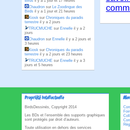
Birds
il y a 1 jour et 17 heures
comme
Chaudron
sur
Le Zoodingue des
Birds
il y a 1 jour et 21 heures
Kiosk
sur
Chroniques du paradis
terrestre
il y a 2 jours
TRUCMUCHE
sur
Ennelle
il y a 2
jours
Chaudron
sur
Ennelle
il y a 2 jours et
3 heures
Kiosk
sur
Chroniques du paradis
terrestre
il y a 2 jours et 23 heures
TRUCMUCHE
sur
Ennelle
il y a 3
jours et 5 heures
Propriété intellectuelle
Men
BirdsDessinés, Copyright 2014
Con
Foi
Les BDs et l’ensemble des supports graphiques
Col
sont protégés par droit d’auteurs.
Cond
Règl
Toute utilisation en dehors des services