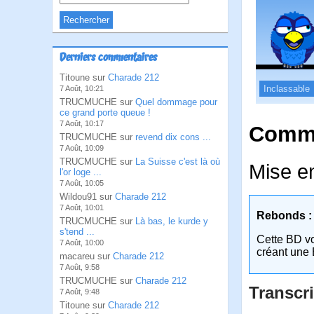
Derniers commentaires
Titoune sur
Charade 212
Inclassable
7 Août, 10:21
TRUCMUCHE sur
Quel dommage pour
ce grand porte queue !
7 Août, 10:17
Comme
TRUCMUCHE sur
revend dix cons ...
7 Août, 10:09
TRUCMUCHE sur
La Suisse c'est là où
Mise en
l'or loge ...
7 Août, 10:05
Wildou91 sur
Charade 212
7 Août, 10:01
Rebonds :
TRUCMUCHE sur
Là bas, le kurde y
s'tend ...
Cette BD v
7 Août, 10:00
créant une 
macareu sur
Charade 212
7 Août, 9:58
TRUCMUCHE sur
Charade 212
Transcri
7 Août, 9:48
Titoune sur
Charade 212