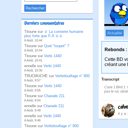
Derniers commentaires
Titoune sur
☺ La connerie humaine
Actualité
plus forte que l'I.A ☺☺
6 Août, 10:44
Titoune sur
Quel "toupet" ?
Rebonds :
6 Août, 10:44
Titoune sur
Verbi 1440
Cette BD v
6 Août, 10:41
créant une 
ennelle sur
Verbi 1440
6 Août, 10:30
TRUCMUCHE sur
Verbidouillage n° 800
Transcript
6 Août, 9:57
Titoune sur
Verbi 1440
Case 1:Bird 1: C
6 Août, 9:55
pas le rut, obs
Titoune sur
Charade 211
6 Août, 9:54
calu
ennelle sur
Charade 211
6 Août, 9:49
il y a
ennelle sur
Verbi 1440
6 Août, 9:46
Titoune sur
Verbidouillage n° 800