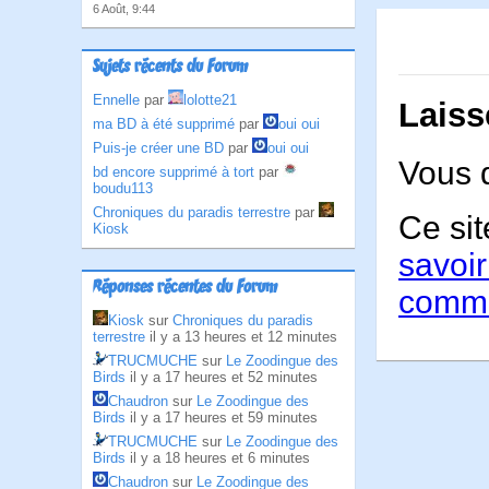
6 Août, 9:44
Sujets récents du Forum
Ennelle
par
lolotte21
Laiss
ma BD à été supprimé
par
oui oui
Puis-je créer une BD
par
oui oui
Vous 
bd encore supprimé à tort
par
boudu113
Chroniques du paradis terrestre
par
Ce sit
Kiosk
savoir
Réponses récentes du Forum
comme
Kiosk
sur
Chroniques du paradis
terrestre
il y a 13 heures et 12 minutes
TRUCMUCHE
sur
Le Zoodingue des
Birds
il y a 17 heures et 52 minutes
Chaudron
sur
Le Zoodingue des
Birds
il y a 17 heures et 59 minutes
TRUCMUCHE
sur
Le Zoodingue des
Birds
il y a 18 heures et 6 minutes
Chaudron
sur
Le Zoodingue des