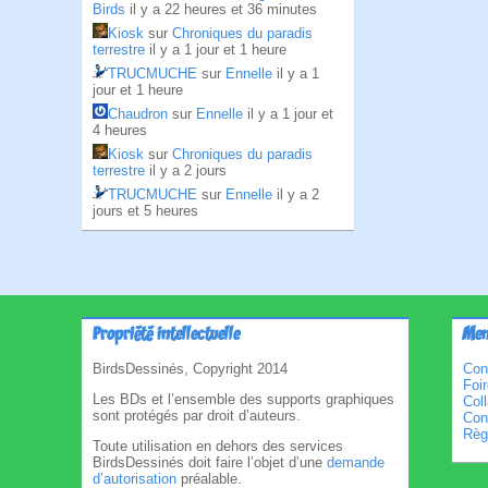
Birds
il y a 22 heures et 36 minutes
Kiosk
sur
Chroniques du paradis
terrestre
il y a 1 jour et 1 heure
TRUCMUCHE
sur
Ennelle
il y a 1
jour et 1 heure
Chaudron
sur
Ennelle
il y a 1 jour et
4 heures
Kiosk
sur
Chroniques du paradis
terrestre
il y a 2 jours
TRUCMUCHE
sur
Ennelle
il y a 2
jours et 5 heures
Propriété intellectuelle
Men
BirdsDessinés, Copyright 2014
Con
Foi
Les BDs et l’ensemble des supports graphiques
Col
sont protégés par droit d’auteurs.
Cond
Règl
Toute utilisation en dehors des services
BirdsDessinés doit faire l’objet d’une
demande
d’autorisation
préalable.