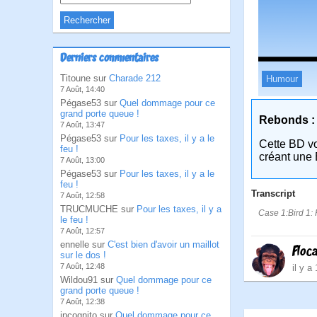
Derniers commentaires
Titoune sur
Charade 212
Humour
7 Août, 14:40
Pégase53 sur
Quel dommage pour ce
grand porte queue !
Rebonds :
7 Août, 13:47
Pégase53 sur
Pour les taxes, il y a le
Cette BD v
feu !
créant une 
7 Août, 13:00
Pégase53 sur
Pour les taxes, il y a le
feu !
Transcript
7 Août, 12:58
TRUCMUCHE sur
Pour les taxes, il y a
Case 1:Bird 1: 
le feu !
7 Août, 12:57
ennelle sur
C'est bien d'avoir un maillot
Floc
sur le dos !
7 Août, 12:48
il y a
Wildou91 sur
Quel dommage pour ce
grand porte queue !
7 Août, 12:38
incognito sur
Quel dommage pour ce