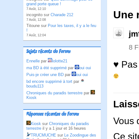
grand porte queue !
7 Août, 12:10
Une 
incognito sur
Charade 212
7 Août, 12:08
Titoune sur
Pour les taxes, il y a le feu
!
jm
7 Août, 12:04
8 
Sujets récents du Forum
Ennelle
par
lolotte21
♥ Pas 
ma BD à été supprimé
par
oui oui
Puis-je créer une BD
par
oui oui
bd encore supprimé à tort
par
boudu113
Chroniques du paradis terrestre
par
Kiosk
Laiss
Réponses récentes du Forum
Vous 
Kiosk
sur
Chroniques du paradis
terrestre
il y a 1 jour et 16 heures
Ce sit
TRUCMUCHE
sur
Le Zoodingue des