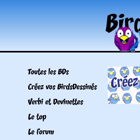
Toutes les BDs
Créez vos BirdsDessinés
Verbi et Devinettes
Le top
Le forum