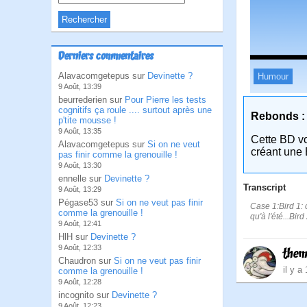
Derniers commentaires
Alavacomgetepus sur
Devinette ?
Humour
9 Août, 13:39
beurrederien sur
Pour Pierre les tests
cognitifs ça roule .... surtout après une
Rebonds :
p'tite mousse !
9 Août, 13:35
Cette BD v
Alavacomgetepus sur
Si on ne veut
créant une 
pas finir comme la grenouille !
9 Août, 13:30
ennelle sur
Devinette ?
Transcript
9 Août, 13:29
Pégase53 sur
Si on ne veut pas finir
Case 1:Bird 1: 
comme la grenouille !
qu'à l'été...Bird 
9 Août, 12:41
HlH sur
Devinette ?
9 Août, 12:33
the
Chaudron sur
Si on ne veut pas finir
il y a
comme la grenouille !
9 Août, 12:28
incognito sur
Devinette ?
9 Août, 12:23