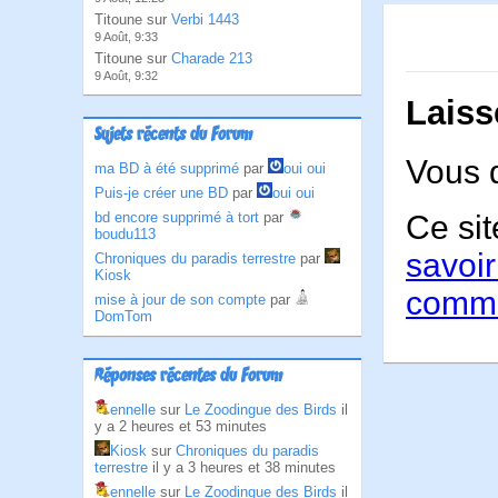
Titoune sur
Verbi 1443
9 Août, 9:33
Titoune sur
Charade 213
9 Août, 9:32
Laiss
Sujets récents du Forum
Vous 
ma BD à été supprimé
par
oui oui
Puis-je créer une BD
par
oui oui
bd encore supprimé à tort
par
Ce sit
boudu113
savoir
Chroniques du paradis terrestre
par
Kiosk
comme
mise à jour de son compte
par
DomTom
Réponses récentes du Forum
ennelle
sur
Le Zoodingue des Birds
il
y a 2 heures et 53 minutes
Kiosk
sur
Chroniques du paradis
terrestre
il y a 3 heures et 38 minutes
ennelle
sur
Le Zoodingue des Birds
il