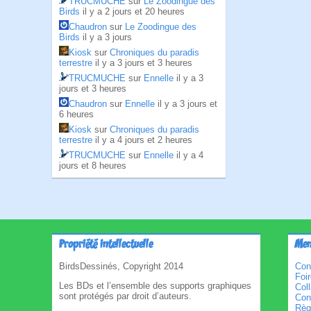
TRUCMUCHE
sur
Le Zoodingue des
Birds
il y a 2 jours et 20 heures
Chaudron
sur
Le Zoodingue des
Birds
il y a 3 jours
Kiosk
sur
Chroniques du paradis
terrestre
il y a 3 jours et 3 heures
TRUCMUCHE
sur
Ennelle
il y a 3
jours et 3 heures
Chaudron
sur
Ennelle
il y a 3 jours et
6 heures
Kiosk
sur
Chroniques du paradis
terrestre
il y a 4 jours et 2 heures
TRUCMUCHE
sur
Ennelle
il y a 4
jours et 8 heures
Propriété intellectuelle
Men
BirdsDessinés, Copyright 2014
Con
Foi
Les BDs et l’ensemble des supports graphiques
Col
sont protégés par droit d’auteurs.
Cond
Règl