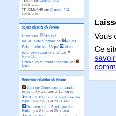
Titoune sur
Charade 213
8 Août, 12:10
TRUCMUCHE sur
Charade 213
8 Août, 12:06
Laiss
Sujets récents du Forum
Vous 
Ennelle
par
lolotte21
ma BD à été supprimé
par
oui oui
Puis-je créer une BD
par
oui oui
Ce sit
bd encore supprimé à tort
par
savoir
boudu113
Chroniques du paradis terrestre
par
comme
Kiosk
Réponses récentes du Forum
Kiosk
sur
Chroniques du paradis
terrestre
il y a 2 jours et 15 heures
TRUCMUCHE
sur
Le Zoodingue des
Birds
il y a 2 jours et 20 heures
Chaudron
sur
Le Zoodingue des
Birds
il y a 2 jours et 20 heures