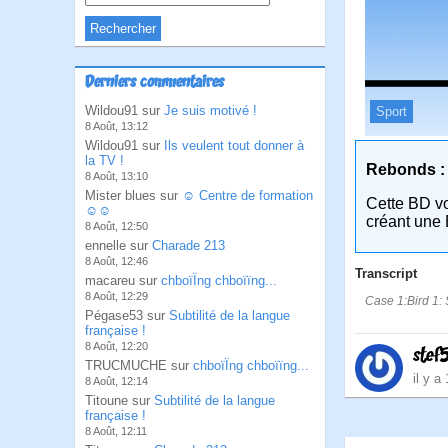
Derniers commentaires
Wildou91 sur
Je suis motivé !
Sport
8 Août, 13:12
Wildou91 sur
Ils veulent tout donner à
la TV !
Rebonds :
8 Août, 13:10
Mister blues sur
☺ Centre de formation
Cette BD v
☺☺
créant une 
8 Août, 12:50
ennelle sur
Charade 213
8 Août, 12:46
Transcript
macareu sur
chboïÏng chboïïng...
8 Août, 12:29
Case 1:Bird 1: S
Pégase53 sur
Subtilité de la langue
française !
8 Août, 12:20
stef
TRUCMUCHE sur
chboïÏng chboïïng...
il y a
8 Août, 12:14
Titoune sur
Subtilité de la langue
française !
8 Août, 12:11