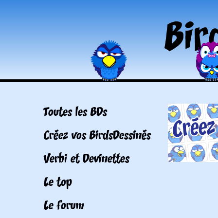
Toutes les BDs
Créez vos BirdsDessinés
Verbi et Devinettes
Le top
Le forum