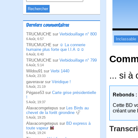
Derniers commentaires
TRUCMUCHE sur
Verbidouillage n° 800
Inclassable
6 Août, 6:57
TRUCMUCHE sur
☺ La connerie
humaine plus forte que l.I.A ☺☺
6 Août, 6:40
Comme
TRUCMUCHE sur
Verbidouillage n° 799
6 Août, 5:14
Wildou91 sur
Verbi 1440
... si 
5 Août, 23:33
gaveravar sur
Véridique !
5 Août, 21:19
Pégase53 sur
Carte grise présidentielle
Rebonds :
!
5 Août, 19:37
Cette BD v
Alavacomgetepus sur
Les Birds au
créant une 
chevet de la forêt girondine
5 Août, 19:25
Alavacomgetepus sur
BD express à
Transcri
toute vapeur
5 Août, 19:24