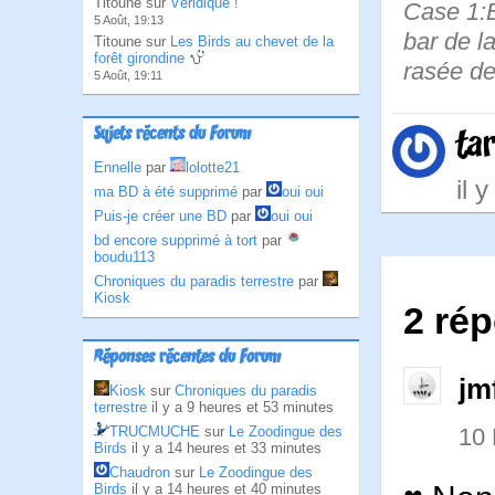
Titoune sur
Véridique !
Case 1:B
5 Août, 19:13
bar de l
Titoune sur
Les Birds au chevet de la
forêt girondine
rasée de
5 Août, 19:11
Sujets récents du Forum
ta
Ennelle
par
lolotte21
il 
ma BD à été supprimé
par
oui oui
Puis-je créer une BD
par
oui oui
bd encore supprimé à tort
par
boudu113
Chroniques du paradis terrestre
par
Kiosk
2 ré
Réponses récentes du Forum
jm
Kiosk
sur
Chroniques du paradis
terrestre
il y a 9 heures et 53 minutes
TRUCMUCHE
sur
Le Zoodingue des
10
Birds
il y a 14 heures et 33 minutes
Chaudron
sur
Le Zoodingue des
Birds
il y a 14 heures et 40 minutes