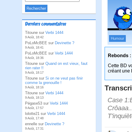
Derniers commentaires
Titoune sur
Verbi 1444
9 Août, 18:42
Humour
PoLoMcBEE sur
Devinette ?
9 Août, 18:41
PoLoMcBEE sur
Verbi 1444
Rebonds :
9 Août, 18:36
Titoune sur
Quand on est vieux, faut
Cette BD v
rien rater !!
créant une 
9 Août, 18:17
Titoune sur
Si on ne veut pas finir
comme la grenouille !
Transcri
9 Août, 18:16
Titoune sur
Verbi 1444
9 Août, 18:13
Case 1:Bi
Pégase53 sur
Verbi 1444
Crôaaa..
9 Août, 17:57
lolotte21 sur
Verbi 1444
T'inquièt
9 Août, 17:48
ennelle sur
Devinette ?
9 Août, 17:31