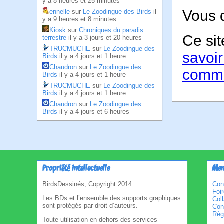
y a 8 heures et 25 minutes
Vous 
ennelle
sur
Le Zoodingue des Birds
il
y a 9 heures et 8 minutes
Kiosk
sur
Chroniques du paradis
Ce sit
terrestre
il y a 3 jours et 20 heures
TRUCMUCHE
sur
Le Zoodingue des
savoir
Birds
il y a 4 jours et 1 heure
Chaudron
sur
Le Zoodingue des
comme
Birds
il y a 4 jours et 1 heure
TRUCMUCHE
sur
Le Zoodingue des
Birds
il y a 4 jours et 1 heure
Chaudron
sur
Le Zoodingue des
Birds
il y a 4 jours et 6 heures
Propriété intellectuelle
Men
BirdsDessinés, Copyright 2014
Con
Foi
Les BDs et l’ensemble des supports graphiques
Col
sont protégés par droit d’auteurs.
Cond
Règl
Toute utilisation en dehors des services