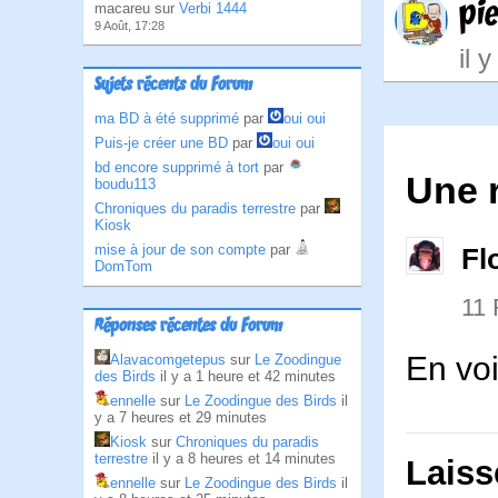
pi
macareu sur
Verbi 1444
9 Août, 17:28
il 
Sujets récents du Forum
ma BD à été supprimé
par
oui oui
Puis-je créer une BD
par
oui oui
bd encore supprimé à tort
par
Une 
boudu113
Chroniques du paradis terrestre
par
Kiosk
mise à jour de son compte
par
Fl
DomTom
11
Réponses récentes du Forum
En voi
Alavacomgetepus
sur
Le Zoodingue
des Birds
il y a 1 heure et 42 minutes
ennelle
sur
Le Zoodingue des Birds
il
y a 7 heures et 29 minutes
Kiosk
sur
Chroniques du paradis
terrestre
il y a 8 heures et 14 minutes
Laiss
ennelle
sur
Le Zoodingue des Birds
il