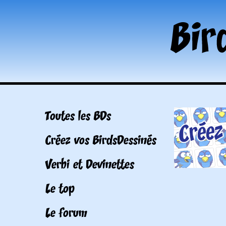
Toutes les BDs
Créez vos BirdsDessinés
Verbi et Devinettes
Le top
Le forum