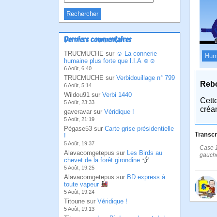
Derniers commentaires
TRUCMUCHE sur
☺ La connerie
Hum
humaine plus forte que l.I.A ☺☺
6 Août, 6:40
TRUCMUCHE sur
Verbidouillage n° 799
Reb
6 Août, 5:14
Wildou91 sur
Verbi 1440
Cett
5 Août, 23:33
créa
gaveravar sur
Véridique !
5 Août, 21:19
Pégase53 sur
Carte grise présidentielle
Transcr
!
5 Août, 19:37
Case 1
Alavacomgetepus sur
Les Birds au
gauche
chevet de la forêt girondine
5 Août, 19:25
Alavacomgetepus sur
BD express à
toute vapeur
5 Août, 19:24
Titoune sur
Véridique !
5 Août, 19:13