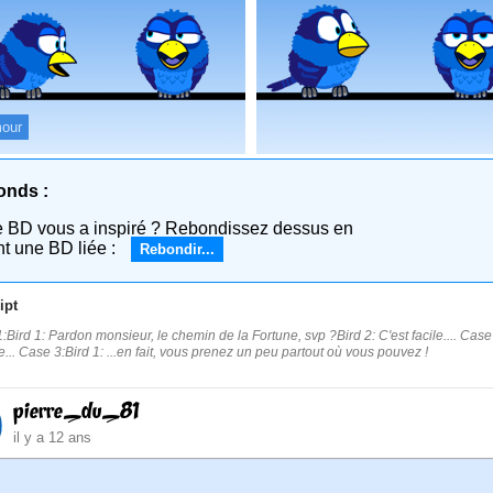
our
onds :
e BD vous a inspiré ? Rebondissez dessus en
nt une BD liée :
Rebondir...
ipt
:Bird 1: Pardon monsieur, le chemin de la Fortune, svp ?Bird 2: C'est facile.... Cas
... Case 3:Bird 1: ...en fait, vous prenez un peu partout où vous pouvez !
pierre_du_81
il y a 12 ans