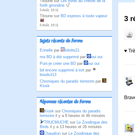
Titoune sur
Les Birds au chevet de la
forêt girondine
5 Août, 19:11
Titoune sur
BD express à toute vapeur
3 r
5 Août, 19:11
Sujets récents du Forum
Ennelle
par
lolotte21
♥ Tr
ma BD à été supprimé
par
oui oui
Puis-je créer une BD
par
oui oui
bd encore supprimé à tort
par
boudu113
Chroniques du paradis terrestre
par
Kiosk
Bravo
Réponses récentes du Forum
Kiosk
sur
Chroniques du paradis
terrestre
il y a 8 heures et 46 minutes
TRUCMUCHE
sur
Le Zoodingue des
Birds
il y a 13 heures et 26 minutes
Chaudron
sur
Le Zoodingue des