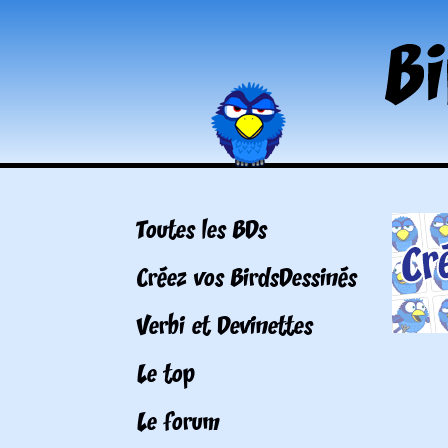
Toutes les BDs
Créez vos BirdsDessinés
Verbi et Devinettes
Le top
Le forum