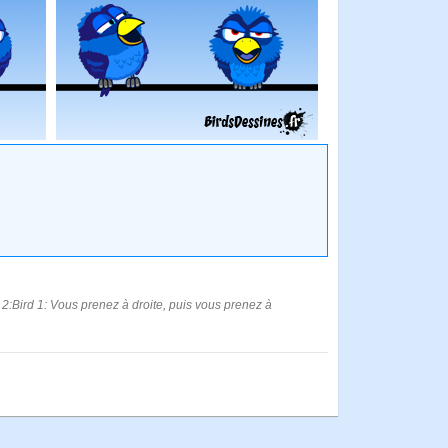
e 2:Bird 1: Vous prenez à droite, puis vous prenez à