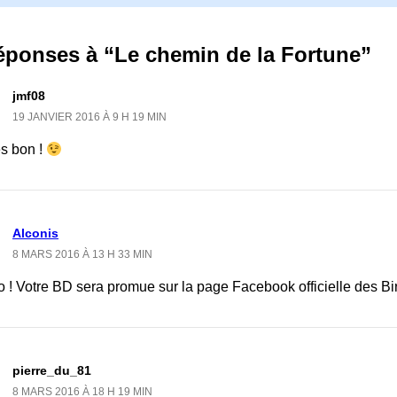
éponses à “Le chemin de la Fortune”
jmf08
19 JANVIER 2016 À 9 H 19 MIN
ès bon !
Alconis
8 MARS 2016 À 13 H 33 MIN
 ! Votre BD sera promue sur la page Facebook officielle des Bi
pierre_du_81
8 MARS 2016 À 18 H 19 MIN