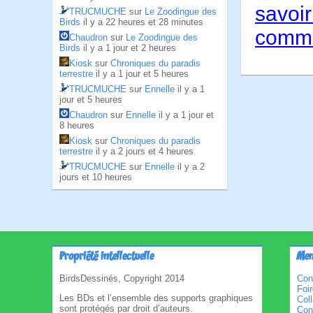
savoir
TRUCMUCHE
sur
Le Zoodingue des
Birds
il y a 22 heures et 28 minutes
comme
Chaudron
sur
Le Zoodingue des
Birds
il y a 1 jour et 2 heures
Kiosk
sur
Chroniques du paradis
terrestre
il y a 1 jour et 5 heures
TRUCMUCHE
sur
Ennelle
il y a 1
jour et 5 heures
Chaudron
sur
Ennelle
il y a 1 jour et
8 heures
Kiosk
sur
Chroniques du paradis
terrestre
il y a 2 jours et 4 heures
TRUCMUCHE
sur
Ennelle
il y a 2
jours et 10 heures
Propriété intellectuelle
Men
BirdsDessinés, Copyright 2014
Con
Foi
Les BDs et l’ensemble des supports graphiques
Col
sont protégés par droit d’auteurs.
Cond