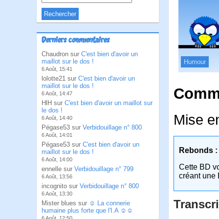
Derniers commentaires
Chaudron sur
C'est bien d'avoir un
maillot sur le dos !
Humour
6 Août, 15:41
lolotte21 sur
C'est bien d'avoir un
maillot sur le dos !
Comme
6 Août, 14:47
HlH sur
C'est bien d'avoir un maillot sur
le dos !
Mise en
6 Août, 14:40
Pégase53 sur
Verbidouillage n° 800
6 Août, 14:01
Pégase53 sur
C'est bien d'avoir un
Rebonds :
maillot sur le dos !
6 Août, 14:00
Cette BD v
ennelle sur
Verbidouillage n° 799
créant une 
6 Août, 13:56
incognito sur
Verbidouillage n° 800
6 Août, 13:30
Transcri
Mister blues sur
☺ La connerie
humaine plus forte que l'I.A ☺☺
6 Août, 12:50