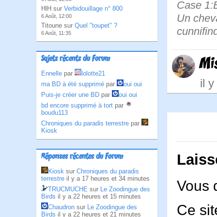
Case 1:
HlH sur
Verbidouillage n° 800
Un cheval
6 Août, 12:00
Titoune sur
Quel "toupet" ?
cunnifind
6 Août, 11:35
Sujets récents du Forum
Mi
Ennelle
par
lolotte21
il 
ma BD à été supprimé
par
oui oui
Puis-je créer une BD
par
oui oui
bd encore supprimé à tort
par
boudu113
Chroniques du paradis terrestre
par
Kiosk
Laiss
Réponses récentes du Forum
Kiosk
sur
Chroniques du paradis
terrestre
il y a 17 heures et 34 minutes
Vous 
TRUCMUCHE
sur
Le Zoodingue des
Birds
il y a 22 heures et 15 minutes
Ce sit
Chaudron
sur
Le Zoodingue des
Birds
il y a 22 heures et 21 minutes