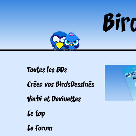
Toutes les BDs
Créez vos BirdsDessinés
Verbi et Devinettes
Le top
Le forum