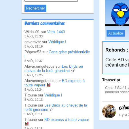
Derniers commentaires
Wildou91 sur
Verbi 1440
Actualité
5 Août, 23:33
gaveravar sur
Véridique !
5 Août, 21:19
Rebonds :
Pégase53 sur
Carte grise présidentielle
!
Cette BD v
5 Août, 19:37
créant une 
Alavacomgetepus sur
Les Birds au
chevet de la forêt girondine
5 Août, 19:25
Transcript
Alavacomgetepus sur
BD express à
toute vapeur
Case 1:Bird 1: A
5 Août, 19:24
plumeau obséd
Titoune sur
Véridique !
5 Août, 19:13
Titoune sur
Les Birds au chevet de la
calu
forêt girondine
il y a
5 Août, 19:11
Titoune sur
BD express à toute vapeur
5 Août, 19:11