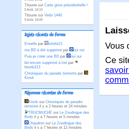
Titoune sur
Carte grise présidentielle !
5 Août, 19:10
Titoune sur
Verbi 1440
5 Août, 19:09
Laiss
Sujets récents du Forum
Vous 
Ennelle
par
lolotte21
ma BD à été supprimé
par
oui oui
Puis-je créer une BD
par
oui oui
Ce sit
bd encore supprimé à tort
par
boudu113
savoir
Chroniques du paradis terrestre
par
comme
Kiosk
Réponses récentes du Forum
Kiosk
sur
Chroniques du paradis
terrestre
il y a 2 heures et 24 minutes
TRUCMUCHE
sur
Le Zoodingue des
Birds
il y a 7 heures et 5 minutes
Chaudron
sur
Le Zoodingue des
Birds
il y a 7 heures et 12 minutes