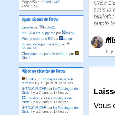
Case 1:B
Pégase53 sur
Verbi 1442
7 Août, 19:35
sous la d
biblioth
Sujets récents du Forum
putain le
Ennelle
par
lolotte21
ma BD à été supprimé
par
oui oui
Mi
Puis-je créer une BD
par
oui oui
bd encore supprimé à tort
par
boudu113
il 
Chroniques du paradis terrestre
par
Kiosk
Réponses récentes du Forum
Kiosk
sur
Chroniques du paradis
terrestre
il y a 2 jours et 12 heures
TRUCMUCHE
sur
Le Zoodingue des
Laiss
Birds
il y a 2 jours et 17 heures
Chaudron
sur
Le Zoodingue des
Birds
il y a 2 jours et 17 heures
Vous 
TRUCMUCHE
sur
Le Zoodingue des
Birds
il y a 2 jours et 17 heures