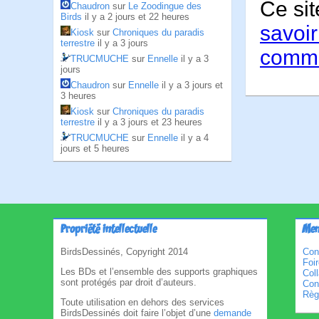
Ce sit
Chaudron
sur
Le Zoodingue des
Birds
il y a 2 jours et 22 heures
savoir
Kiosk
sur
Chroniques du paradis
terrestre
il y a 3 jours
comme
TRUCMUCHE
sur
Ennelle
il y a 3
jours
Chaudron
sur
Ennelle
il y a 3 jours et
3 heures
Kiosk
sur
Chroniques du paradis
terrestre
il y a 3 jours et 23 heures
TRUCMUCHE
sur
Ennelle
il y a 4
jours et 5 heures
Propriété intellectuelle
Men
BirdsDessinés, Copyright 2014
Con
Foi
Les BDs et l’ensemble des supports graphiques
Col
sont protégés par droit d’auteurs.
Cond
Règl
Toute utilisation en dehors des services
BirdsDessinés doit faire l’objet d’une
demande