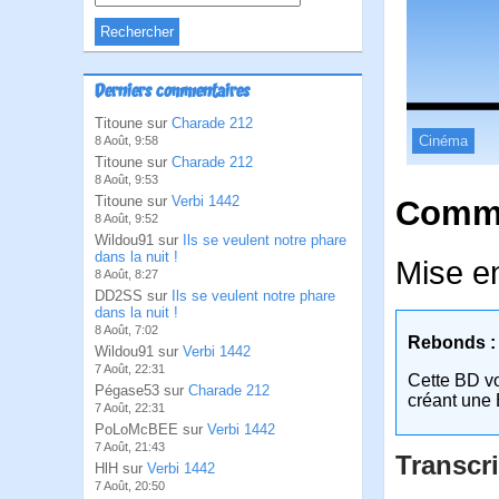
Derniers commentaires
Titoune sur
Charade 212
Cinéma
8 Août, 9:58
Titoune sur
Charade 212
8 Août, 9:53
Titoune sur
Verbi 1442
Comme
8 Août, 9:52
Wildou91 sur
Ils se veulent notre phare
dans la nuit !
Mise en
8 Août, 8:27
DD2SS sur
Ils se veulent notre phare
dans la nuit !
8 Août, 7:02
Rebonds :
Wildou91 sur
Verbi 1442
7 Août, 22:31
Cette BD v
Pégase53 sur
Charade 212
créant une 
7 Août, 22:31
PoLoMcBEE sur
Verbi 1442
7 Août, 21:43
Transcri
HlH sur
Verbi 1442
7 Août, 20:50