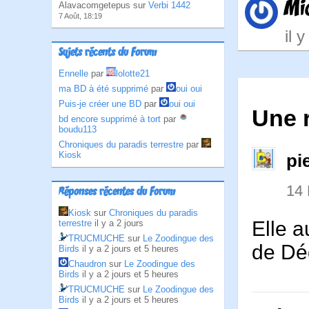
Mi
Alavacomgetepus sur
Verbi 1442
7 Août, 18:19
il 
Sujets récents du Forum
Ennelle
par
lolotte21
ma BD à été supprimé
par
oui oui
Puis-je créer une BD
par
oui oui
Une 
bd encore supprimé à tort
par
boudu113
Chroniques du paradis terrestre
par
Kiosk
pi
14
Réponses récentes du Forum
Kiosk
sur
Chroniques du paradis
Elle a
terrestre
il y a 2 jours
TRUCMUCHE
sur
Le Zoodingue des
de D
Birds
il y a 2 jours et 5 heures
Chaudron
sur
Le Zoodingue des
Birds
il y a 2 jours et 5 heures
TRUCMUCHE
sur
Le Zoodingue des
Birds
il y a 2 jours et 5 heures