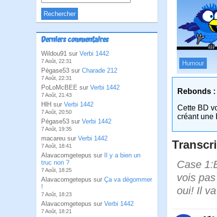
Derniers commentaires
Wildou91 sur
Verbi 1442
7 Août, 22:31
Humour
Pégase53 sur
Charade 212
7 Août, 22:31
PoLoMcBEE sur
Verbi 1442
Rebonds :
7 Août, 21:43
HlH sur
Verbi 1442
Cette BD v
7 Août, 20:50
créant une 
Pégase53 sur
Verbi 1442
7 Août, 19:35
macareu sur
Verbi 1442
Transcri
7 Août, 18:41
Alavacomgetepus sur
Il y a bien un
Case 1:B
truc non ?
7 Août, 18:25
vois pas 
Alavacomgetepus sur
Ça va dégommer
!
oui! Il v
7 Août, 18:23
Alavacomgetepus sur
Verbi 1442
7 Août, 18:21