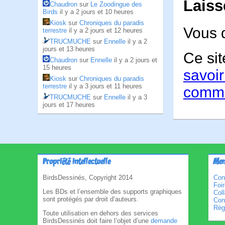
Laiss
Chaudron
sur
Le Zoodingue des
Birds
il y a 2 jours et 10 heures
Kiosk
sur
Chroniques du paradis
Vous 
terrestre
il y a 2 jours et 12 heures
TRUCMUCHE
sur
Ennelle
il y a 2
jours et 13 heures
Ce sit
Chaudron
sur
Ennelle
il y a 2 jours et
15 heures
savoir
Kiosk
sur
Chroniques du paradis
terrestre
il y a 3 jours et 11 heures
comme
TRUCMUCHE
sur
Ennelle
il y a 3
jours et 17 heures
Propriété intellectuelle
Men
BirdsDessinés, Copyright 2014
Con
Foi
Les BDs et l’ensemble des supports graphiques
Col
sont protégés par droit d’auteurs.
Cond
Règl
Toute utilisation en dehors des services
BirdsDessinés doit faire l’objet d’une
demande