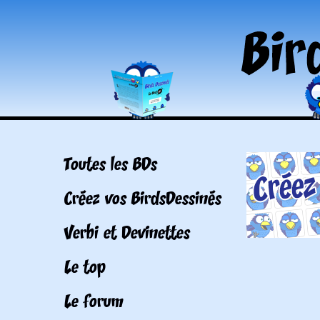
Toutes les BDs
Créez vos BirdsDessinés
Verbi et Devinettes
Le top
Le forum