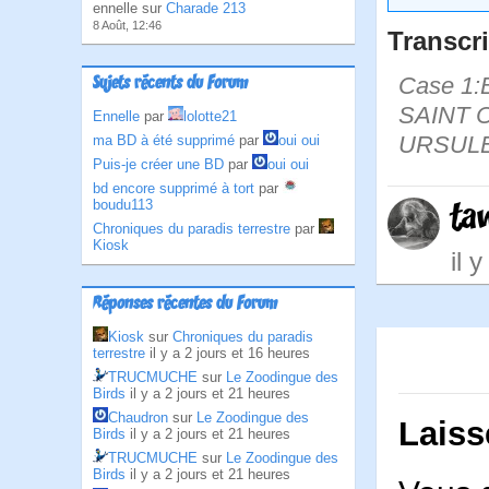
ennelle sur
Charade 213
8 Août, 12:46
Transcri
Case 1:B
Sujets récents du Forum
SAINT CL
Ennelle
par
lolotte21
URSULE.
ma BD à été supprimé
par
oui oui
Puis-je créer une BD
par
oui oui
bd encore supprimé à tort
par
boudu113
ta
Chroniques du paradis terrestre
par
Kiosk
il 
Réponses récentes du Forum
Kiosk
sur
Chroniques du paradis
terrestre
il y a 2 jours et 16 heures
TRUCMUCHE
sur
Le Zoodingue des
Birds
il y a 2 jours et 21 heures
Chaudron
sur
Le Zoodingue des
Laiss
Birds
il y a 2 jours et 21 heures
TRUCMUCHE
sur
Le Zoodingue des
Birds
il y a 2 jours et 21 heures