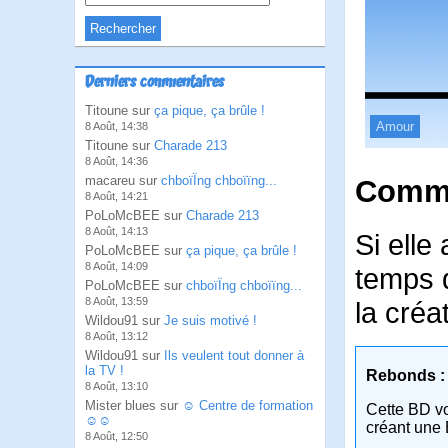
Derniers commentaires
Titoune sur
ça pique, ça brûle !
Amour
8 Août, 14:38
Titoune sur
Charade 213
8 Août, 14:36
macareu sur
chboïÏng chboïïng...
Comme
8 Août, 14:21
PoLoMcBEE sur
Charade 213
8 Août, 14:13
Si elle
PoLoMcBEE sur
ça pique, ça brûle !
8 Août, 14:09
temps d
PoLoMcBEE sur
chboïÏng chboïïng...
8 Août, 13:59
la créat
Wildou91 sur
Je suis motivé !
8 Août, 13:12
Wildou91 sur
Ils veulent tout donner à
la TV !
Rebonds :
8 Août, 13:10
Mister blues sur
☺ Centre de formation
Cette BD v
☺☺
créant une 
8 Août, 12:50