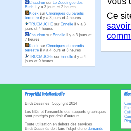
Vous 
Chaudron
sur
Le Zoodingue des
Birds
il y a 3 jours et 2 heures
Ce sit
Kiosk
sur
Chroniques du paradis
terrestre
il y a 3 jours et 4 heures
savoir
TRUCMUCHE
sur
Ennelle
il y a 3
jours et 4 heures
comme
Chaudron
sur
Ennelle
il y a 3 jours et
7 heures
Kiosk
sur
Chroniques du paradis
terrestre
il y a 4 jours et 3 heures
TRUCMUCHE
sur
Ennelle
il y a 4
jours et 9 heures
Propriété intellectuelle
Men
BirdsDessinés, Copyright 2014
Con
Foi
Les BDs et l’ensemble des supports graphiques
Col
sont protégés par droit d’auteurs.
Cond
Règl
Toute utilisation en dehors des services
BirdsDessinés doit faire l’objet d’une
demande