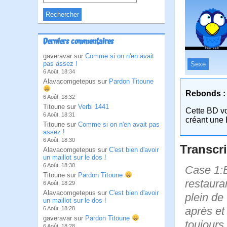
Derniers commentaires
gaveravar sur
Comme si on n'en avait
pas assez !
Sexe
6 Août, 18:34
Alavacomgetepus sur
Pardon Titoune
Rebonds :
6 Août, 18:32
Titoune sur
Verbi 1441
Cette BD v
6 Août, 18:31
créant une 
Titoune sur
Comme si on n'en avait pas
assez !
6 Août, 18:30
Transcri
Alavacomgetepus sur
C'est bien d'avoir
un maillot sur le dos !
6 Août, 18:30
Case 1:Bi
Titoune sur
Pardon Titoune
restaura
6 Août, 18:29
Alavacomgetepus sur
C'est bien d'avoir
plein de 
un maillot sur le dos !
après et
6 Août, 18:28
gaveravar sur
Pardon Titoune
toujours
6 Août, 18:28