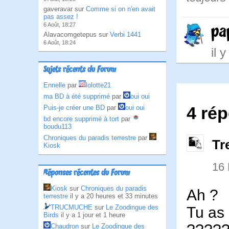
gaveravar sur
Comme si on n'en avait
pas assez !
6 Août, 18:27
pa
Alavacomgetepus sur
Verbi 1441
6 Août, 18:24
il 
Sujets récents du Forum
Ennelle
par
lolotte21
ma BD à été supprimé
par
oui oui
4 ré
Puis-je créer une BD
par
oui oui
bd encore supprimé à tort
par
boudu113
Chroniques du paradis terrestre
par
Tr
Kiosk
16
Réponses récentes du Forum
Kiosk
sur
Chroniques du paradis
Ah ?
terrestre
il y a 20 heures et 33 minutes
TRUCMUCHE
sur
Le Zoodingue des
Tu as 
Birds
il y a 1 jour et 1 heure
Chaudron
sur
Le Zoodingue des