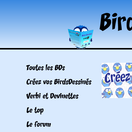
Toutes les BDs
Créez vos BirdsDessinés
Verbi et Devinettes
Le top
Le forum