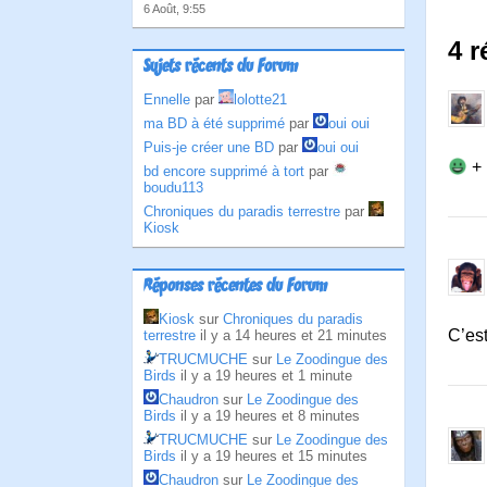
6 Août, 9:55
4 r
Sujets récents du Forum
Ennelle
par
lolotte21
ma BD à été supprimé
par
oui oui
Puis-je créer une BD
par
oui oui
+
bd encore supprimé à tort
par
boudu113
Chroniques du paradis terrestre
par
Kiosk
Réponses récentes du Forum
Kiosk
sur
Chroniques du paradis
C’est
terrestre
il y a 14 heures et 21 minutes
TRUCMUCHE
sur
Le Zoodingue des
Birds
il y a 19 heures et 1 minute
Chaudron
sur
Le Zoodingue des
Birds
il y a 19 heures et 8 minutes
TRUCMUCHE
sur
Le Zoodingue des
Birds
il y a 19 heures et 15 minutes
Chaudron
sur
Le Zoodingue des