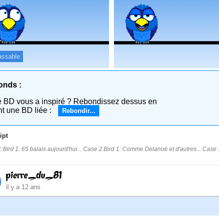
assable
onds :
e BD vous a inspiré ? Rebondissez dessus en
nt une BD liée :
Rebondir...
ipt
:Bird 1: 65 balais aujourd'hui... Case 2:Bird 1: Comme Delanoë et d'autres... Case 3:B
pierre_du_81
il y a 12 ans