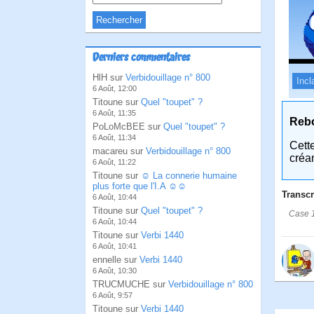
Derniers commentaires
HlH sur
Verbidouillage n° 800
Incl
6 Août, 12:00
Titoune sur
Quel "toupet" ?
6 Août, 11:35
Reb
PoLoMcBEE sur
Quel "toupet" ?
6 Août, 11:34
Cett
macareu sur
Verbidouillage n° 800
créa
6 Août, 11:22
Titoune sur
☺ La connerie humaine
plus forte que l'I.A ☺☺
Transcr
6 Août, 10:44
Titoune sur
Quel "toupet" ?
Case 1
6 Août, 10:44
Titoune sur
Verbi 1440
6 Août, 10:41
ennelle sur
Verbi 1440
6 Août, 10:30
TRUCMUCHE sur
Verbidouillage n° 800
6 Août, 9:57
Titoune sur
Verbi 1440