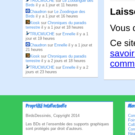
TRUCMUCHE
sur
Le Zoodingue des
Birds
il y a 1 jour et 11 heures
Laiss
Chaudron
sur
Le Zoodingue des
Birds
il y a 1 jour et 16 heures
Kiosk
sur
Chroniques du paradis
Vous 
terrestre
il y a 1 jour et 18 heures
TRUCMUCHE
sur
Ennelle
il y a 1
jour et 19 heures
Ce sit
Chaudron
sur
Ennelle
il y a 1 jour et
21 heures
savoir
Kiosk
sur
Chroniques du paradis
terrestre
il y a 2 jours et 18 heures
comme
TRUCMUCHE
sur
Ennelle
il y a 2
jours et 23 heures
Propriété intellectuelle
Men
BirdsDessinés, Copyright 2014
Con
Foi
Les BDs et l’ensemble des supports graphiques
Col
sont protégés par droit d’auteurs.
Cond
Règl