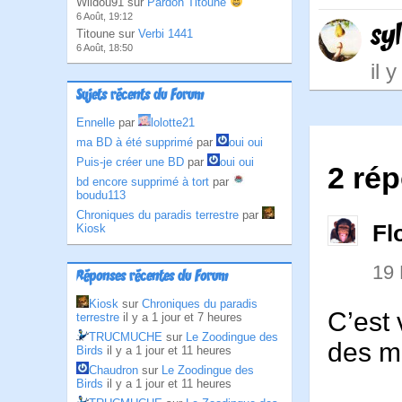
Wildou91 sur
Pardon Titoune
6 Août, 19:12
syl
Titoune sur
Verbi 1441
6 Août, 18:50
il 
Sujets récents du Forum
Ennelle
par
lolotte21
ma BD à été supprimé
par
oui oui
Puis-je créer une BD
par
oui oui
2 ré
bd encore supprimé à tort
par
boudu113
Chroniques du paradis terrestre
par
Fl
Kiosk
19
Réponses récentes du Forum
Kiosk
sur
Chroniques du paradis
C’est 
terrestre
il y a 1 jour et 7 heures
TRUCMUCHE
sur
Le Zoodingue des
des ma
Birds
il y a 1 jour et 11 heures
Chaudron
sur
Le Zoodingue des
Birds
il y a 1 jour et 11 heures