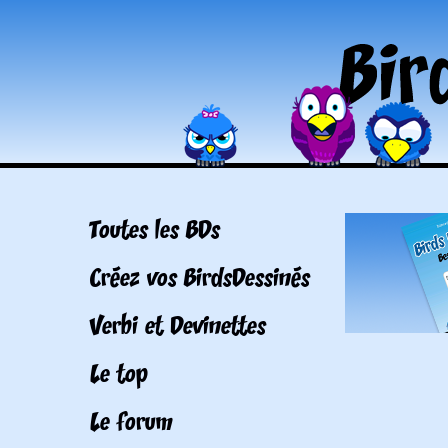
Toutes les BDs
Créez vos BirdsDessinés
Verbi et Devinettes
Le top
Le forum