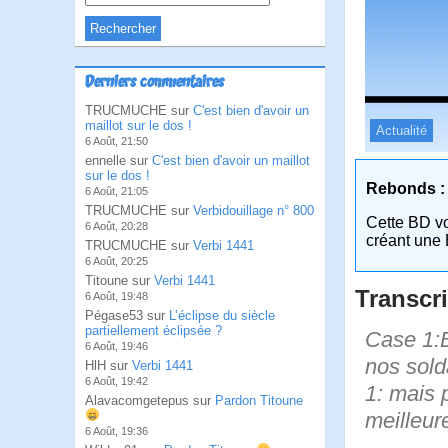
Derniers commentaires
TRUCMUCHE sur
C'est bien d'avoir un
maillot sur le dos !
Actualité
6 Août, 21:50
ennelle sur
C'est bien d'avoir un maillot
sur le dos !
Rebonds :
6 Août, 21:05
TRUCMUCHE sur
Verbidouillage n° 800
Cette BD v
6 Août, 20:28
créant une 
TRUCMUCHE sur
Verbi 1441
6 Août, 20:25
Titoune sur
Verbi 1441
Transcri
6 Août, 19:48
Pégase53 sur
L’éclipse du siècle
partiellement éclipsée ?
Case 1:B
6 Août, 19:46
nos sold
HlH sur
Verbi 1441
6 Août, 19:42
1: mais 
Alavacomgetepus sur
Pardon Titoune
meilleur
6 Août, 19:36