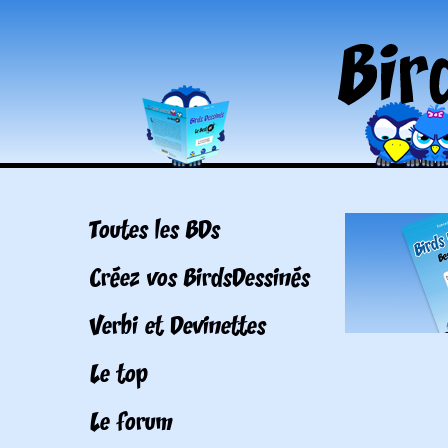
Toutes les BDs
Créez vos BirdsDessinés
Verbi et Devinettes
Le top
Le forum