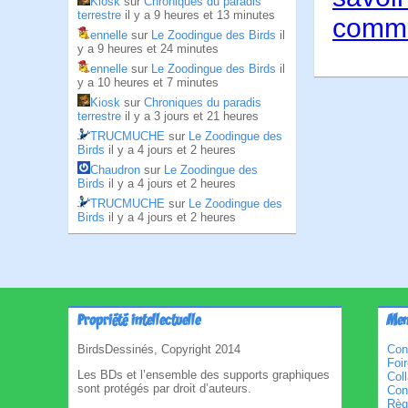
Kiosk
sur
Chroniques du paradis
terrestre
il y a 9 heures et 13 minutes
comme
ennelle
sur
Le Zoodingue des Birds
il
y a 9 heures et 24 minutes
ennelle
sur
Le Zoodingue des Birds
il
y a 10 heures et 7 minutes
Kiosk
sur
Chroniques du paradis
terrestre
il y a 3 jours et 21 heures
TRUCMUCHE
sur
Le Zoodingue des
Birds
il y a 4 jours et 2 heures
Chaudron
sur
Le Zoodingue des
Birds
il y a 4 jours et 2 heures
TRUCMUCHE
sur
Le Zoodingue des
Birds
il y a 4 jours et 2 heures
Propriété intellectuelle
Men
BirdsDessinés, Copyright 2014
Con
Foi
Les BDs et l’ensemble des supports graphiques
Col
sont protégés par droit d’auteurs.
Cond
Règl