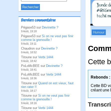
Derniers commentaires
Pégase53 sur
Devinette ?
9 Août, 19:18
Humour
Pégase53 sur
Si on ne veut pas finir
comme la grenouille !
9 Août, 19:11
Comme
Chaudron sur
Devinette ?
9 Août, 18:52
Titoune sur
Verbi 1444
Cette b
9 Août, 18:42
PoLoMcBEE sur
Devinette ?
9 Août, 18:41
PoLoMcBEE sur
Verbi 1444
Rebonds :
9 Août, 18:36
Titoune sur
Quand on est vieux, faut
Cette BD v
rien rater !!
créant une 
9 Août, 18:17
Titoune sur
Si on ne veut pas finir
comme la grenouille !
Transcri
9 Août, 18:16
Titoune sur
Verbi 1444