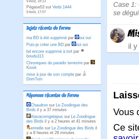
9 Août, 18:13
Case 1: 
Pégase53 sur
Verbi 1444
se dégui
9 Août, 17:57
Sujets récents du Forum
Mi
ma BD à été supprimé
par
oui oui
il 
Puis-je créer une BD
par
oui oui
bd encore supprimé à tort
par
boudu113
Chroniques du paradis terrestre
par
Kiosk
mise à jour de son compte
par
DomTom
Laiss
Réponses récentes du Forum
Chaudron
sur
Le Zoodingue des
Vous 
Birds
il y a 37 minutes
Alavacomgetepus
sur
Le Zoodingue
des Birds
il y a 2 heures et 41 minutes
Ce sit
ennelle
sur
Le Zoodingue des Birds
il
y a 8 heures et 28 minutes
savoir