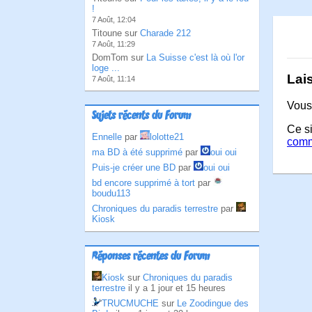
!
7 Août, 12:04
Titoune sur
Charade 212
7 Août, 11:29
DomTom sur
La Suisse c'est là où l'or
loge ...
Lai
7 Août, 11:14
Vous
Sujets récents du Forum
Ce si
Ennelle
par
lolotte21
comm
ma BD à été supprimé
par
oui oui
Puis-je créer une BD
par
oui oui
bd encore supprimé à tort
par
boudu113
Chroniques du paradis terrestre
par
Kiosk
Réponses récentes du Forum
Kiosk
sur
Chroniques du paradis
terrestre
il y a 1 jour et 15 heures
TRUCMUCHE
sur
Le Zoodingue des