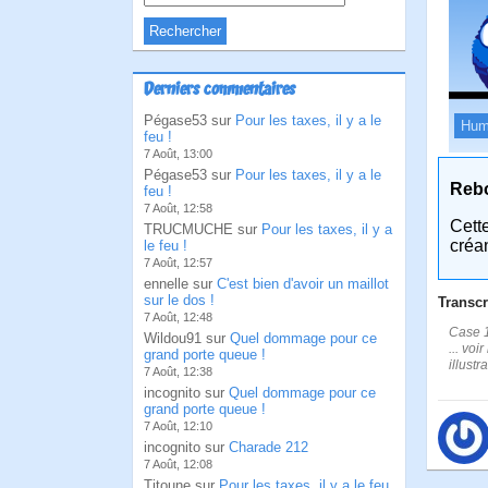
Derniers commentaires
Pégase53 sur
Pour les taxes, il y a le
Hum
feu !
7 Août, 13:00
Pégase53 sur
Pour les taxes, il y a le
Reb
feu !
7 Août, 12:58
Cett
TRUCMUCHE sur
Pour les taxes, il y a
créa
le feu !
7 Août, 12:57
ennelle sur
C'est bien d'avoir un maillot
sur le dos !
Transcr
7 Août, 12:48
Case 1
Wildou91 sur
Quel dommage pour ce
... vo
grand porte queue !
illust
7 Août, 12:38
incognito sur
Quel dommage pour ce
grand porte queue !
7 Août, 12:10
incognito sur
Charade 212
7 Août, 12:08
Titoune sur
Pour les taxes, il y a le feu