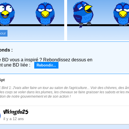
our
onds :
e BD vous a inspiré ? Rebondissez dessus en
nt une BD liée :
Rebondir...
ipt
:Bird 1: J'vais aller faire un tour au salon de l'agriculture... Voir des chèvres, des 
ir les coqs se voler dans les plumes, les chevaux se faire graisser les sabots et les m
ration de notre gouvernement et de son action !
Vikingdu25
il y a 12 ans