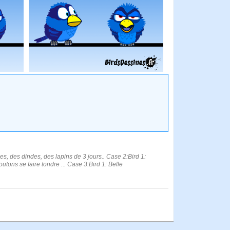
ânes, des dindes, des lapins de 3 jours.. Case 2:Bird 1:
outons se faire tondre ... Case 3:Bird 1: Belle