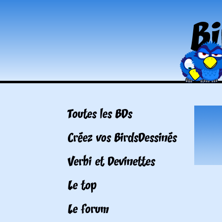
Toutes les BDs
Créez vos BirdsDessinés
Verbi et Devinettes
Le top
Le forum