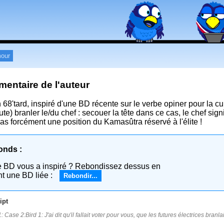
our
entaire de l'auteur
 68'tard, inspiré d'une BD récente sur le verbe opiner pour la cu
oute) branler le/du chef : secouer la tête dans ce cas, le chef sig
pas forcément une position du Kamasûtra réservé à l'élite !
onds :
e BD vous a inspiré ? Rebondissez dessus en
nt une BD liée :
Rebondir...
ipt
 Case 2:Bird 1: J'ai dit qu'il fallait voter pour vous, que les futures électrices branl