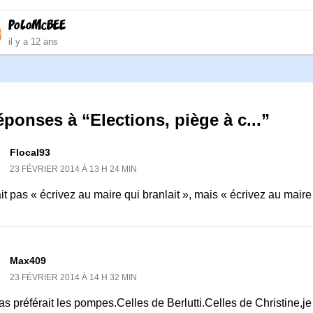
PoLoMcBEE
il y a 12 ans
éponses à “Elections, piège à c...”
Flocal93
23 FÉVRIER 2014 À 13 H 24 MIN
it pas « écrivez au maire qui branlait », mais « écrivez au maire
Max409
23 FÉVRIER 2014 À 14 H 32 MIN
 préférait les pompes.Celles de Berlutti.Celles de Christine,je