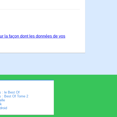
sur la façon dont les données de vos
 : le Best Of
s : Best Of Tome 2
elle
k
droid