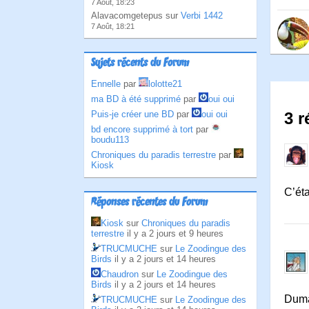
7 Août, 18:23
Alavacomgetepus sur
Verbi 1442
7 Août, 18:21
Sujets récents du Forum
Ennelle
par
lolotte21
ma BD à été supprimé
par
oui oui
Puis-je créer une BD
par
oui oui
3 r
bd encore supprimé à tort
par
boudu113
Chroniques du paradis terrestre
par
Kiosk
C’éta
Réponses récentes du Forum
Kiosk
sur
Chroniques du paradis
terrestre
il y a 2 jours et 9 heures
TRUCMUCHE
sur
Le Zoodingue des
Birds
il y a 2 jours et 14 heures
Chaudron
sur
Le Zoodingue des
Birds
il y a 2 jours et 14 heures
Dumas
TRUCMUCHE
sur
Le Zoodingue des