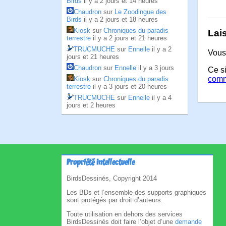
Birds
il y a 2 jours et 14 heures
Chaudron
sur
Le Zoodingue des
Birds
il y a 2 jours et 18 heures
Kiosk
sur
Chroniques du paradis
Lai
terrestre
il y a 2 jours et 21 heures
TRUCMUCHE
sur
Ennelle
il y a 2
Vous
jours et 21 heures
Chaudron
sur
Ennelle
il y a 3 jours
Ce si
comm
Kiosk
sur
Chroniques du paradis
terrestre
il y a 3 jours et 20 heures
TRUCMUCHE
sur
Ennelle
il y a 4
jours et 2 heures
Propriété intellectuelle
BirdsDessinés, Copyright 2014
Les BDs et l’ensemble des supports graphiques
sont protégés par droit d’auteurs.
Toute utilisation en dehors des services
BirdsDessinés doit faire l’objet d’une
demande