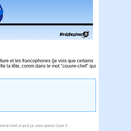
lture et les francophones (je vois que certains
nifie la tête, comm dans le mot "couvre-chef" qui
aient le chef, et qu'à ça, vous opinez Case 3: