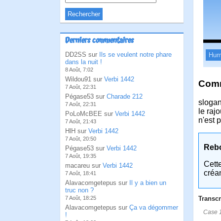
Derniers commentaires
DD2SS sur
Ils se veulent notre phare
Hum
dans la nuit !
8 Août, 7:02
Wildou91 sur
Verbi 1442
Comm
7 Août, 22:31
Pégase53 sur
Charade 212
slogan
7 Août, 22:31
le raj
PoLoMcBEE sur
Verbi 1442
n'est 
7 Août, 21:43
HlH sur
Verbi 1442
7 Août, 20:50
Reb
Pégase53 sur
Verbi 1442
7 Août, 19:35
Cett
macareu sur
Verbi 1442
créa
7 Août, 18:41
Alavacomgetepus sur
Il y a bien un
truc non ?
7 Août, 18:25
Transcr
Alavacomgetepus sur
Ça va dégommer
Case 1:
!