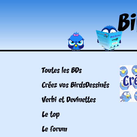
Toutes les BDs
Créez vos BirdsDessinés
Verbi et Devinettes
Le top
Le forum