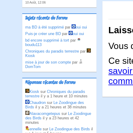
10 Août, 12:06
Sujets récents du Forum
Laiss
ma BD à été supprimé
par
oui oui
Puis-je créer une BD
par
oui oui
bd encore supprimé à tort
par
Vous 
boudu113
Chroniques du paradis terrestre
par
Kiosk
Ce sit
mise à jour de son compte
par
DomTom
savoir
comme
Réponses récentes du Forum
Kiosk
sur
Chroniques du paradis
terrestre
il y a 1 heure et 10 minutes
Chaudron
sur
Le Zoodingue des
Birds
il y a 21 heures et 38 minutes
Alavacomgetepus
sur
Le Zoodingue
des Birds
il y a 23 heures et 42
minutes
ennelle
sur
Le Zoodingue des Birds
il