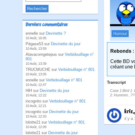
Derniers commentaires
ennelle sur
Devinette ?
Humour
10 Août, 16:05
Pégase53 sur
Devinette du jour
10 Août, 13:59
Rebonds :
Alavacomgetepus sur
Verbidouillage n°
801
Cette BD v
10 Août, 13:39
créant une 
TRUCMUCHE sur
Verbidouillage n° 801
10 Août, 13:05
ennelle sur
Verbidouillage n° 801
Transcript
10 Août, 12:47
HlH sur
Devinette du jour
Case 1:Bird 1: 
2: Hummm...??? 
10 Août, 12:22
incognito sur
Verbidouillage n° 801
10 Août, 12:21
kris
incognito sur
Devinette du jour
10 Août, 12:20
il y a
lolotte21 sur
Verbidouillage n° 801
10 Août, 12:09
lolotte21 sur
Devinette du jour