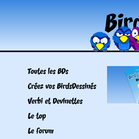
Toutes les BDs
Créez vos BirdsDessinés
Verbi et Devinettes
Le top
Le forum