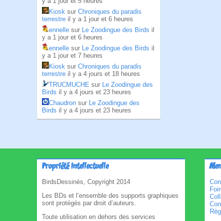
y a 1 jour et 5 heures
Kiosk
sur
Chroniques du paradis
terrestre
il y a 1 jour et 6 heures
ennelle
sur
Le Zoodingue des Birds
il
y a 1 jour et 6 heures
ennelle
sur
Le Zoodingue des Birds
il
y a 1 jour et 7 heures
Kiosk
sur
Chroniques du paradis
terrestre
il y a 4 jours et 18 heures
TRUCMUCHE
sur
Le Zoodingue des
Birds
il y a 4 jours et 23 heures
Chaudron
sur
Le Zoodingue des
Birds
il y a 4 jours et 23 heures
Propriété intellectuelle
Men
BirdsDessinés, Copyright 2014
Con
Foi
Les BDs et l’ensemble des supports graphiques
Col
sont protégés par droit d’auteurs.
Cond
Règl
Toute utilisation en dehors des services