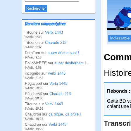
Derniers commentaires
Titoune sur
Verbi 1443
9 Août, 9:33
Inclassable
Titoune sur
Charade 213
9 Août, 9:32
DomTom sur
super désherbant ! ...
Comme
9 Août, 9:15
PoLoMcBEE sur
super désherbant ! ...
9 Août, 9:03
Histoir
incognito sur
Verbi 1443
8 Août, 21:54
Pégase53 sur
Verbi 1443
8 Août, 20:10
Rebonds :
Pégase53 sur
Charade 213
8 Août, 20:08
Cette BD v
Titoune sur
Verbi 1443
créant une 
8 Août, 19:36
Chaudron sur
ça pique, ça brûle !
8 Août, 19:23
Transcri
Chaudron sur
Verbi 1443
8 Août, 19:22