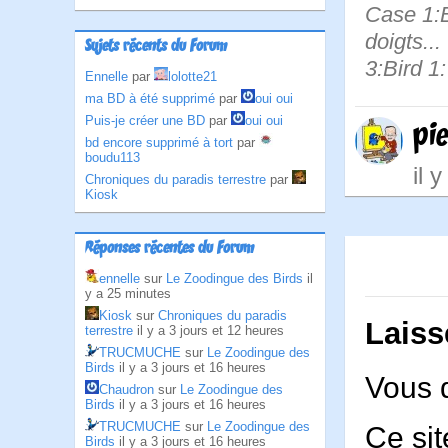
Case 1:B
doigts...
Sujets récents du Forum
3:Bird 1:
Ennelle
par
lolotte21
ma BD à été supprimé
par
oui oui
Puis-je créer une BD
par
oui oui
pi
bd encore supprimé à tort
par
boudu113
il 
Chroniques du paradis terrestre
par
Kiosk
Réponses récentes du Forum
ennelle
sur
Le Zoodingue des Birds
il
y a 25 minutes
Kiosk
sur
Chroniques du paradis
Laiss
terrestre
il y a 3 jours et 12 heures
TRUCMUCHE
sur
Le Zoodingue des
Birds
il y a 3 jours et 16 heures
Vous 
Chaudron
sur
Le Zoodingue des
Birds
il y a 3 jours et 16 heures
TRUCMUCHE
sur
Le Zoodingue des
Ce sit
Birds
il y a 3 jours et 16 heures