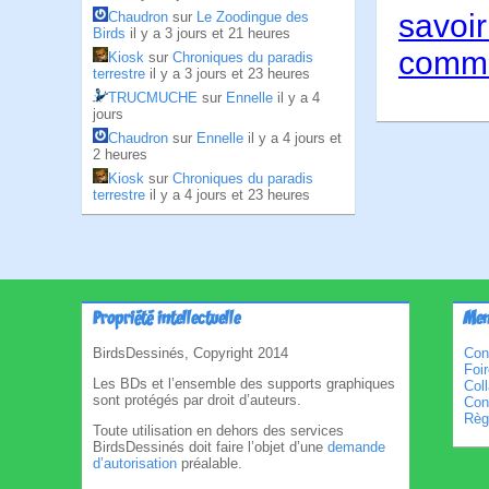
savoir
Chaudron
sur
Le Zoodingue des
Birds
il y a 3 jours et 21 heures
comme
Kiosk
sur
Chroniques du paradis
terrestre
il y a 3 jours et 23 heures
TRUCMUCHE
sur
Ennelle
il y a 4
jours
Chaudron
sur
Ennelle
il y a 4 jours et
2 heures
Kiosk
sur
Chroniques du paradis
terrestre
il y a 4 jours et 23 heures
Propriété intellectuelle
Men
BirdsDessinés, Copyright 2014
Con
Foi
Les BDs et l’ensemble des supports graphiques
Col
sont protégés par droit d’auteurs.
Cond
Règl
Toute utilisation en dehors des services
BirdsDessinés doit faire l’objet d’une
demande
d’autorisation
préalable.