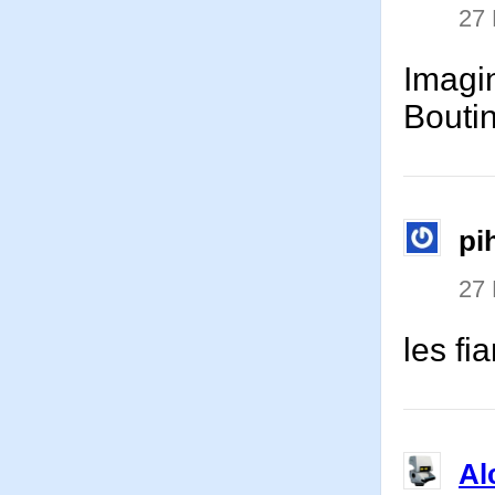
27
Imagi
Boutin
pi
27
les fi
Al