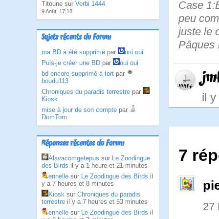
Case 1:Bi
Titoune sur
Verbi 1444
9 Août, 17:18
peu comme
juste le 
Sujets récents du Forum
Pâques 
ma BD à été supprimé
par
oui oui
Puis-je créer une BD
par
oui oui
jm
bd encore supprimé à tort
par
boudu113
Chroniques du paradis terrestre
par
il 
Kiosk
mise à jour de son compte
par
DomTom
Réponses récentes du Forum
7 rép
Alavacomgetepus
sur
Le Zoodingue
des Birds
il y a 1 heure et 21 minutes
ennelle
sur
Le Zoodingue des Birds
il
pi
y a 7 heures et 8 minutes
Kiosk
sur
Chroniques du paradis
terrestre
il y a 7 heures et 53 minutes
27
ennelle
sur
Le Zoodingue des Birds
il