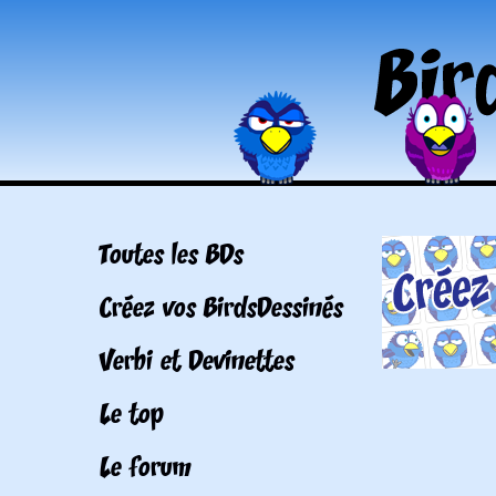
Toutes les BDs
Créez vos BirdsDessinés
Verbi et Devinettes
Le top
Le forum