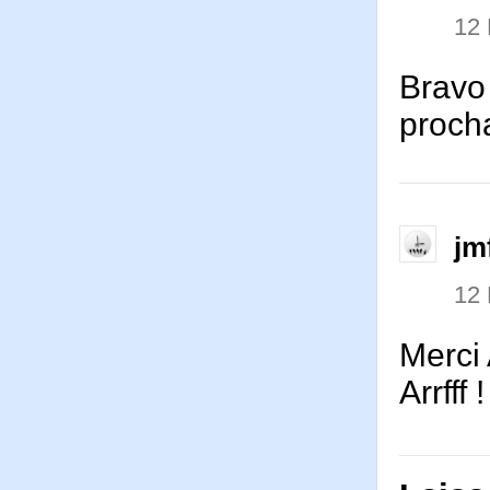
12
Bravo
procha
jm
12
Merci 
Arrfff !