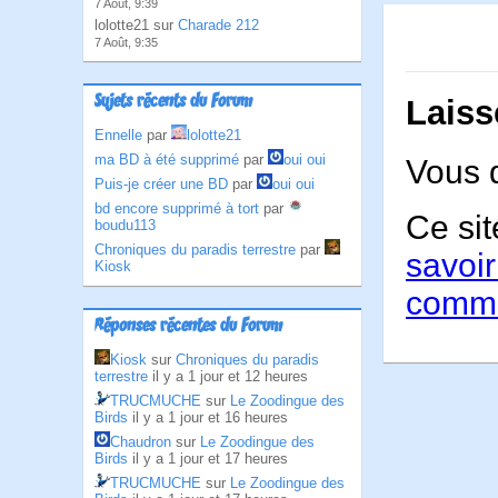
7 Août, 9:39
lolotte21 sur
Charade 212
7 Août, 9:35
Sujets récents du Forum
Laiss
Ennelle
par
lolotte21
ma BD à été supprimé
par
oui oui
Vous 
Puis-je créer une BD
par
oui oui
bd encore supprimé à tort
par
Ce sit
boudu113
Chroniques du paradis terrestre
par
savoir
Kiosk
comme
Réponses récentes du Forum
Kiosk
sur
Chroniques du paradis
terrestre
il y a 1 jour et 12 heures
TRUCMUCHE
sur
Le Zoodingue des
Birds
il y a 1 jour et 16 heures
Chaudron
sur
Le Zoodingue des
Birds
il y a 1 jour et 17 heures
TRUCMUCHE
sur
Le Zoodingue des