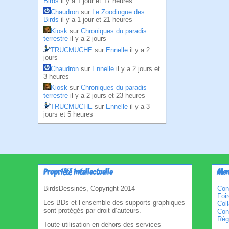
Birds
il y a 1 jour et 17 heures
Chaudron
sur
Le Zoodingue des
Birds
il y a 1 jour et 21 heures
Kiosk
sur
Chroniques du paradis
terrestre
il y a 2 jours
TRUCMUCHE
sur
Ennelle
il y a 2
jours
Chaudron
sur
Ennelle
il y a 2 jours et
3 heures
Kiosk
sur
Chroniques du paradis
terrestre
il y a 2 jours et 23 heures
TRUCMUCHE
sur
Ennelle
il y a 3
jours et 5 heures
Propriété intellectuelle
Men
BirdsDessinés, Copyright 2014
Con
Foi
Les BDs et l’ensemble des supports graphiques
Col
sont protégés par droit d’auteurs.
Cond
Règl
Toute utilisation en dehors des services