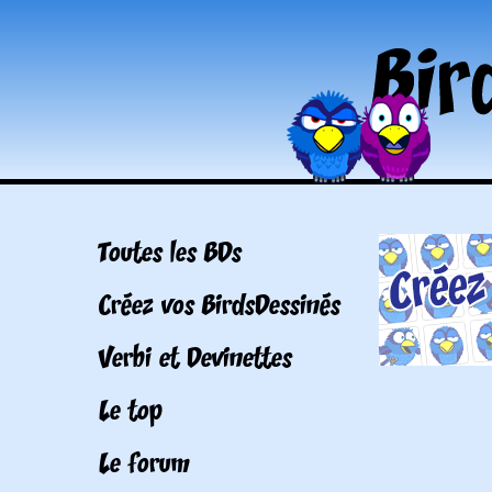
Toutes les BDs
Créez vos BirdsDessinés
Verbi et Devinettes
Le top
Le forum