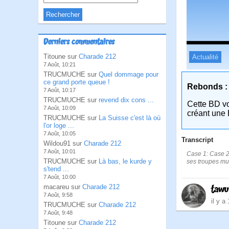
Derniers commentaires
Titoune sur
Charade 212
Actualité
7 Août, 10:21
TRUCMUCHE sur
Quel dommage pour
ce grand porte queue !
Rebonds :
7 Août, 10:17
TRUCMUCHE sur
revend dix cons ...
Cette BD v
7 Août, 10:09
créant une 
TRUCMUCHE sur
La Suisse c'est là où
l'or loge ...
7 Août, 10:05
Transcript
Wildou91 sur
Charade 212
7 Août, 10:01
Case 1: Case 2:
TRUCMUCHE sur
Là bas, le kurde y
ses troupes mut
s'tend ...
7 Août, 10:00
macareu sur
Charade 212
taw
7 Août, 9:58
il y a
TRUCMUCHE sur
Charade 212
7 Août, 9:48
Titoune sur
Charade 212