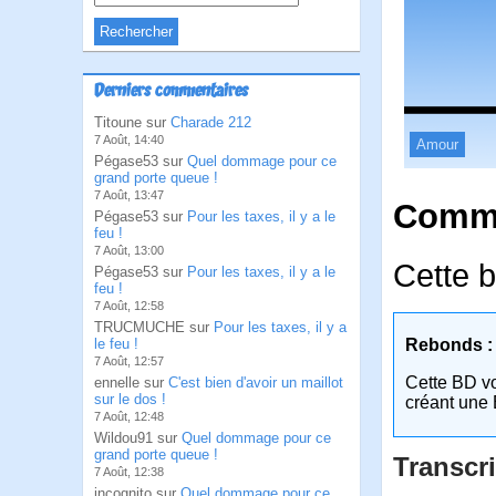
Derniers commentaires
Titoune sur
Charade 212
7 Août, 14:40
Amour
Pégase53 sur
Quel dommage pour ce
grand porte queue !
7 Août, 13:47
Comme
Pégase53 sur
Pour les taxes, il y a le
feu !
7 Août, 13:00
Cette b
Pégase53 sur
Pour les taxes, il y a le
feu !
7 Août, 12:58
TRUCMUCHE sur
Pour les taxes, il y a
le feu !
Rebonds :
7 Août, 12:57
Cette BD v
ennelle sur
C'est bien d'avoir un maillot
sur le dos !
créant une 
7 Août, 12:48
Wildou91 sur
Quel dommage pour ce
grand porte queue !
Transcri
7 Août, 12:38
incognito sur
Quel dommage pour ce