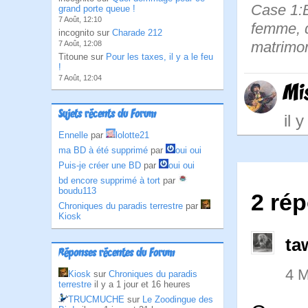
Case 1:
grand porte queue !
7 Août, 12:10
femme, d
incognito sur
Charade 212
matrimon
7 Août, 12:08
Titoune sur
Pour les taxes, il y a le feu
!
7 Août, 12:04
Mi
Sujets récents du Forum
il 
Ennelle
par
lolotte21
ma BD à été supprimé
par
oui oui
Puis-je créer une BD
par
oui oui
bd encore supprimé à tort
par
boudu113
2 ré
Chroniques du paradis terrestre
par
Kiosk
ta
Réponses récentes du Forum
4 
Kiosk
sur
Chroniques du paradis
terrestre
il y a 1 jour et 16 heures
TRUCMUCHE
sur
Le Zoodingue des