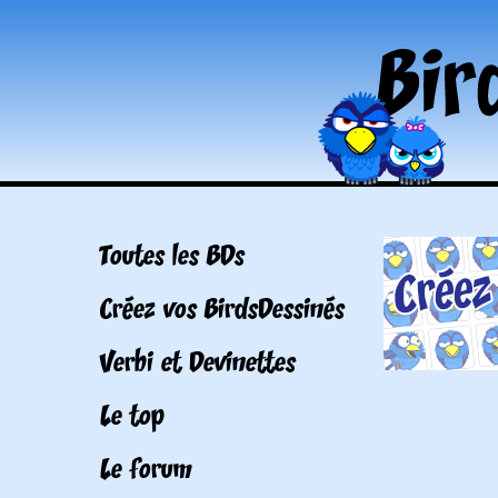
Toutes les BDs
Créez vos BirdsDessinés
Verbi et Devinettes
Le top
Le forum