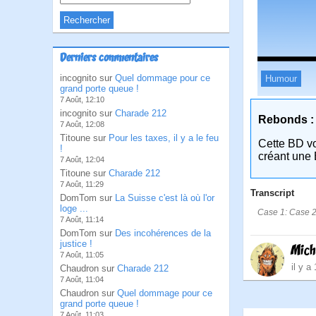
Derniers commentaires
incognito sur
Quel dommage pour ce
Humour
grand porte queue !
7 Août, 12:10
incognito sur
Charade 212
Rebonds :
7 Août, 12:08
Titoune sur
Pour les taxes, il y a le feu
Cette BD v
!
créant une 
7 Août, 12:04
Titoune sur
Charade 212
7 Août, 11:29
Transcript
DomTom sur
La Suisse c'est là où l'or
loge ...
Case 1: Case 2:
7 Août, 11:14
DomTom sur
Des incohérences de la
justice !
Mich
7 Août, 11:05
il y a
Chaudron sur
Charade 212
7 Août, 11:04
Chaudron sur
Quel dommage pour ce
grand porte queue !
7 Août, 11:03