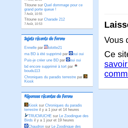
Titoune sur
Quel dommage pour ce
grand porte queue !
7 Août, 10:55
Titoune sur
Charade 212
Laiss
7 Août, 10:53
Vous 
Sujets récents du Forum
Ennelle
par
lolotte21
Ce sit
ma BD à été supprimé
par
oui oui
Puis-je créer une BD
par
oui oui
savoir
bd encore supprimé à tort
par
boudu113
comme
Chroniques du paradis terrestre
par
Kiosk
Réponses récentes du Forum
Kiosk
sur
Chroniques du paradis
terrestre
il y a 1 jour et 14 heures
TRUCMUCHE
sur
Le Zoodingue des
Birds
il y a 1 jour et 19 heures
Chaudron
sur
Le Zoodingue des