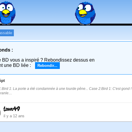
assable
onds :
e BD vous a inspiré ? Rebondissez dessus en
nt une BD liée :
Rebondir...
ipt
:Bird 1: La porte a été condamnée à une lourde pêne... Case 2:Bird 1: C'est gond !
anle....
tawu49
il y a 12 ans