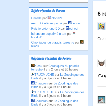
Sujets récents du Forum
6 r
Ennelle
par
lolotte21
ma BD à été supprimé
par
oui oui
Puis-je créer une BD
par
oui oui
bd encore supprimé à tort
par
boudu113
Ouai
Chroniques du paradis terrestre
par
Kiosk
Réponses récentes du Forum
Kiosk
sur
Chroniques du paradis
terrestre
il y a 2 jours et 20 heures
TRUCMUCHE
sur
Le Zoodingue des
Y’a 
Birds
il y a 3 jours et 1 heure
Chaudron
sur
Le Zoodingue des
Birds
il y a 3 jours et 1 heure
TRUCMUCHE
sur
Le Zoodingue des
Birds
il y a 3 jours et 1 heure
Chaudron
sur
Le Zoodingue des
Birds
il y a 3 jours et 6 heures