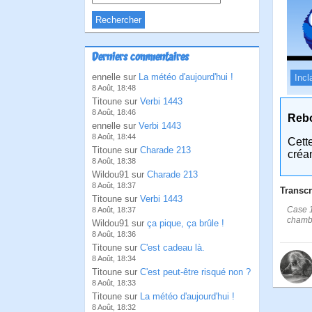
Derniers commentaires
ennelle sur
La météo d'aujourd'hui !
Incl
8 Août, 18:48
Titoune sur
Verbi 1443
8 Août, 18:46
Reb
ennelle sur
Verbi 1443
8 Août, 18:44
Cett
Titoune sur
Charade 213
créa
8 Août, 18:38
Wildou91 sur
Charade 213
8 Août, 18:37
Transcr
Titoune sur
Verbi 1443
Case 1
8 Août, 18:37
chambr
Wildou91 sur
ça pique, ça brûle !
8 Août, 18:36
Titoune sur
C'est cadeau là.
8 Août, 18:34
Titoune sur
C'est peut-être risqué non ?
8 Août, 18:33
Titoune sur
La météo d'aujourd'hui !
8 Août, 18:32