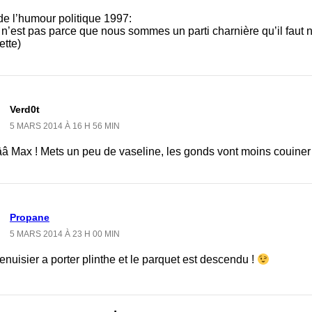
de l’humour politique 1997:
 n’est pas parce que nous sommes un parti charnière qu’il faut
ette)
Verd0t
5 MARS 2014 À 16 H 56 MIN
â Max ! Mets un peu de vaseline, les gonds vont moins couine
Propane
5 MARS 2014 À 23 H 00 MIN
nuisier a porter plinthe et le parquet est descendu !