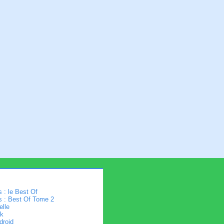
 : le Best Of
s : Best Of Tome 2
elle
k
droid