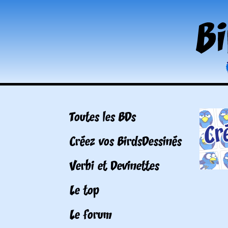
Toutes les BDs
Créez vos BirdsDessinés
Verbi et Devinettes
Le top
Le forum