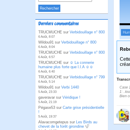
Derniers commentaires
TRUCMUCHE sur
Verbidouillage n° 800
Hum
6 Août, 8:07
Wildou91 sur
Verbidouillage n° 800
6 Août, 8:04
Reb
TRUCMUCHE sur
Verbidouillage n° 800
6 Août, 6:57
Cett
TRUCMUCHE sur
☺ La connerie
créa
humaine plus forte que l.I.A ☺☺
6 Août, 6:40
TRUCMUCHE sur
Verbidouillage n° 799
Transcr
6 Août, 5:14
Wildou91 sur
Verbi 1440
Case 1
1: ..t
5 Août, 23:33
Bien c
gaveravar sur
Véridique !
5 Août, 21:19
Pégase53 sur
Carte grise présidentielle
!
5 Août, 19:37
Alavacomgetepus sur
Les Birds au
chevet de la forêt girondine