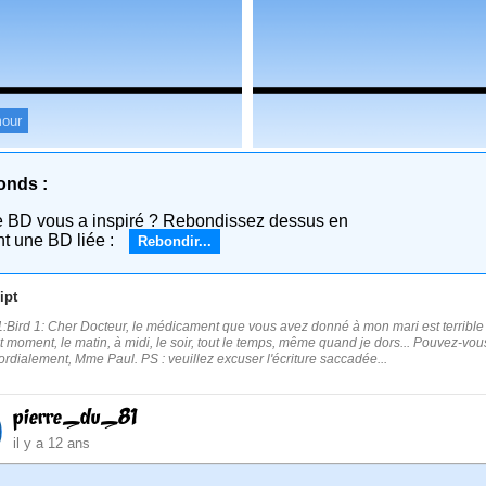
our
onds :
e BD vous a inspiré ? Rebondissez dessus en
nt une BD liée :
Rebondir...
ipt
:Bird 1: Cher Docteur, le médicament que vous avez donné à mon mari est terrible : 
out moment, le matin, à midi, le soir, tout le temps, même quand je dors... Pouvez-vou
ordialement, Mme Paul. PS : veuillez excuser l'écriture saccadée...
pierre_du_81
il y a 12 ans