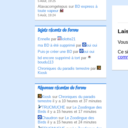
5 Août, 19:25
Alavacomgetepus sur
BD express à
toute vapeur
5 Août, 19:24
Sujets récents du Forum
Lai
Ennelle
par
lolotte21
Vous
ma BD à été supprimé
par
oui oui
Puis-je créer une BD
par
oui oui
Ce si
comm
bd encore supprimé à tort
par
boudu113
Chroniques du paradis terrestre
par
Kiosk
Réponses récentes du Forum
Kiosk
sur
Chroniques du paradis
terrestre
il y a 10 heures et 37 minutes
TRUCMUCHE
sur
Le Zoodingue des
Birds
il y a 15 heures et 17 minutes
Chaudron
sur
Le Zoodingue des
Birds
il y a 15 heures et 24 minutes