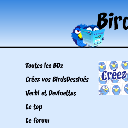
Toutes les BDs
Créez vos BirdsDessinés
Verbi et Devinettes
Le top
Le forum