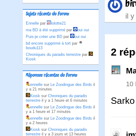
bi
Sujets récents du Forum
il 
Ennelle
par
lolotte21
ma BD à été supprimé
par
oui oui
Puis-je créer une BD
par
oui oui
bd encore supprimé à tort
par
boudu113
2 rép
Chroniques du paradis terrestre
par
Kiosk
Ma
Réponses récentes du Forum
10
ennelle
sur
Le Zoodingue des Birds
il
y a 21 minutes
Kiosk
sur
Chroniques du paradis
Sarko 
terrestre
il y a 1 heure et 6 minutes
ennelle
sur
Le Zoodingue des Birds
il
y a 1 heure et 17 minutes
ennelle
sur
Le Zoodingue des Birds
il
y a 2 heures
Kiosk
sur
Chroniques du paradis
jm
terrestre
il y a 3 jours et 13 heures