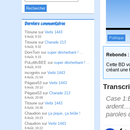
Derniers commentaires
Titoune sur
Verbi 1443
9 Août, 9:33
Politique
Titoune sur
Charade 213
9 Août, 9:32
DomTom sur
super désherbant ! ...
Rebonds :
9 Août, 9:15
PoLoMcBEE sur
super désherbant ! ...
Cette BD v
9 Août, 9:03
créant une 
incognito sur
Verbi 1443
8 Août, 21:54
Pégase53 sur
Verbi 1443
Transcri
8 Août, 20:10
Pégase53 sur
Charade 213
Case 1:B
8 Août, 20:08
Titoune sur
Verbi 1443
ardent...
8 Août, 19:36
paroles d
Chaudron sur
ça pique, ça brûle !
8 Août, 19:23
Chaudron sur
Verbi 1443
8 Août, 19:22