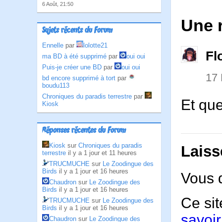
6 Août, 21:50
Une r
Sujets récents du Forum
Ennelle
par
lolotte21
Fl
ma BD à été supprimé
par
oui oui
Puis-je créer une BD
par
oui oui
17
bd encore supprimé à tort
par
boudu113
Chroniques du paradis terrestre
par
Et que
Kiosk
Réponses récentes du Forum
Kiosk
sur
Chroniques du paradis
Laiss
terrestre
il y a 1 jour et 11 heures
TRUCMUCHE
sur
Le Zoodingue des
Birds
il y a 1 jour et 16 heures
Vous 
Chaudron
sur
Le Zoodingue des
Birds
il y a 1 jour et 16 heures
Ce sit
TRUCMUCHE
sur
Le Zoodingue des
Birds
il y a 1 jour et 16 heures
savoir
Chaudron
sur
Le Zoodingue des