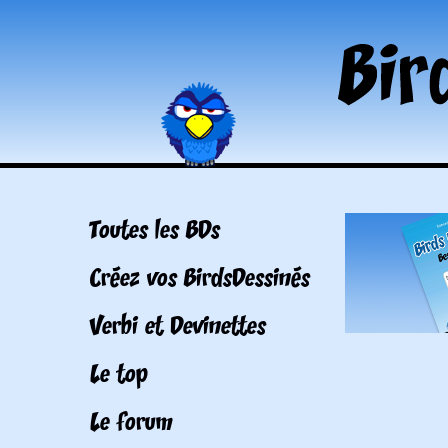
Toutes les BDs
Créez vos BirdsDessinés
Verbi et Devinettes
Le top
Le forum