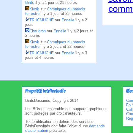
Birds
il y a 1 jour et 21 heures
comme
Kiosk
sur
Chroniques du paradis
terrestre
il y a 1 jour et 23 heures
TRUCMUCHE
sur
Ennelle
il y a 2
jours
Chaudron
sur
Ennelle
il y a 2 jours et
2 heures
Kiosk
sur
Chroniques du paradis
terrestre
il y a 2 jours et 22 heures
TRUCMUCHE
sur
Ennelle
il y a 3
jours et 4 heures
Propriété intellectuelle
Men
BirdsDessinés, Copyright 2014
Con
Foi
Les BDs et l’ensemble des supports graphiques
Col
sont protégés par droit d’auteurs.
Cond
Règl
Toute utilisation en dehors des services
BirdsDessinés doit faire l’objet d’une
demande
d’autorisation
préalable.