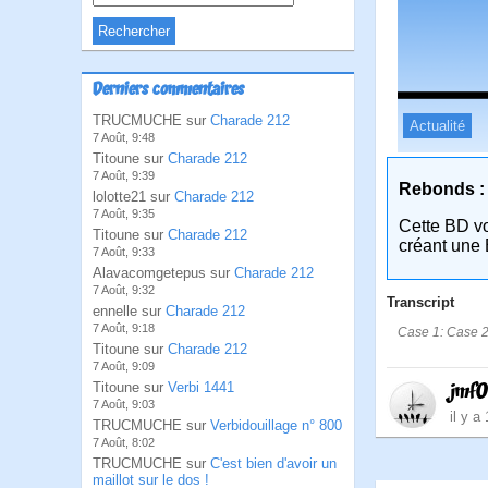
Derniers commentaires
TRUCMUCHE sur
Charade 212
Actualité
7 Août, 9:48
Titoune sur
Charade 212
7 Août, 9:39
Rebonds :
lolotte21 sur
Charade 212
7 Août, 9:35
Cette BD v
Titoune sur
Charade 212
créant une 
7 Août, 9:33
Alavacomgetepus sur
Charade 212
7 Août, 9:32
Transcript
ennelle sur
Charade 212
7 Août, 9:18
Case 1: Case 2:
Titoune sur
Charade 212
7 Août, 9:09
jmf
Titoune sur
Verbi 1441
7 Août, 9:03
il y a
TRUCMUCHE sur
Verbidouillage n° 800
7 Août, 8:02
TRUCMUCHE sur
C'est bien d'avoir un
maillot sur le dos !