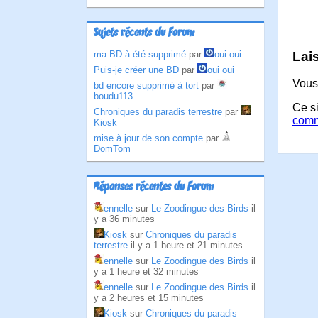
Sujets récents du Forum
Lai
ma BD à été supprimé
par
oui oui
Puis-je créer une BD
par
oui oui
Vous
bd encore supprimé à tort
par
boudu113
Ce si
Chroniques du paradis terrestre
par
comm
Kiosk
mise à jour de son compte
par
DomTom
Réponses récentes du Forum
ennelle
sur
Le Zoodingue des Birds
il
y a 36 minutes
Kiosk
sur
Chroniques du paradis
terrestre
il y a 1 heure et 21 minutes
ennelle
sur
Le Zoodingue des Birds
il
y a 1 heure et 32 minutes
ennelle
sur
Le Zoodingue des Birds
il
y a 2 heures et 15 minutes
Kiosk
sur
Chroniques du paradis