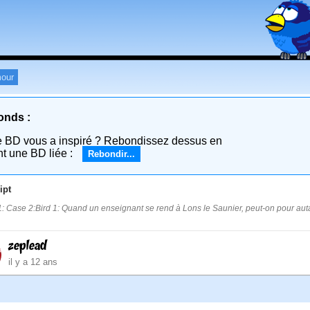
our
onds :
e BD vous a inspiré ? Rebondissez dessus en
nt une BD liée :
Rebondir...
ipt
: Case 2:Bird 1: Quand un enseignant se rend à Lons le Saunier, peut-on pour auta
zeplead
il y a 12 ans