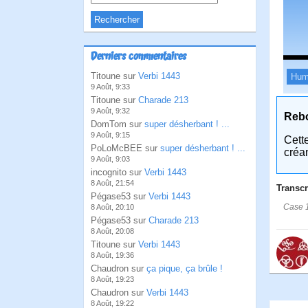
Derniers commentaires
Titoune sur
Verbi 1443
Hum
9 Août, 9:33
Titoune sur
Charade 213
9 Août, 9:32
Reb
DomTom sur
super désherbant ! ...
9 Août, 9:15
Cett
PoLoMcBEE sur
super désherbant ! ...
créa
9 Août, 9:03
incognito sur
Verbi 1443
8 Août, 21:54
Transcr
Pégase53 sur
Verbi 1443
Case 1
8 Août, 20:10
Pégase53 sur
Charade 213
8 Août, 20:08
Titoune sur
Verbi 1443
8 Août, 19:36
Chaudron sur
ça pique, ça brûle !
8 Août, 19:23
Chaudron sur
Verbi 1443
8 Août, 19:22