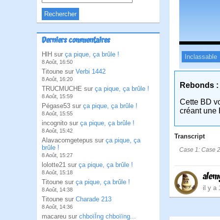
Derniers commentaires
HlH sur
ça pique, ça brûle !
Inclassable
8 Août, 16:50
Titoune sur
Verbi 1442
8 Août, 16:20
Rebonds :
TRUCMUCHE sur
ça pique, ça brûle !
8 Août, 15:59
Cette BD v
Pégase53 sur
ça pique, ça brûle !
créant une 
8 Août, 15:55
incognito sur
ça pique, ça brûle !
8 Août, 15:42
Transcript
Alavacomgetepus sur
ça pique, ça
brûle !
Case 1: Case 2:
8 Août, 15:27
lolotte21 sur
ça pique, ça brûle !
8 Août, 15:18
alem
Titoune sur
ça pique, ça brûle !
il y a
8 Août, 14:38
Titoune sur
Charade 213
8 Août, 14:36
macareu sur
chboïÏng chboïïng...