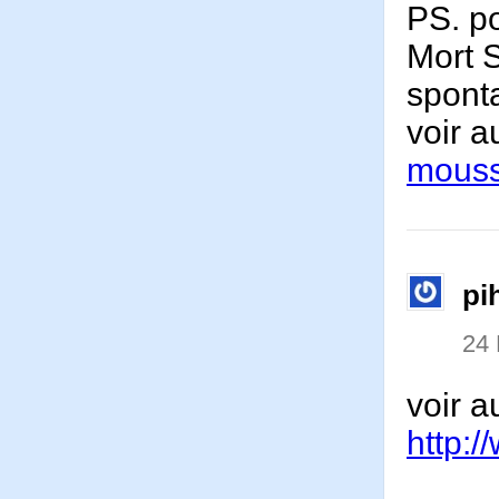
PS. po
Mort S
spont
voir a
mouss
pi
24
voir a
http:/