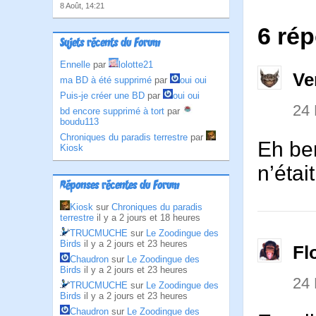
8 Août, 14:21
6 rép
Sujets récents du Forum
Ennelle
par
lolotte21
Ve
ma BD à été supprimé
par
oui oui
Puis-je créer une BD
par
oui oui
24
bd encore supprimé à tort
par
boudu113
Chroniques du paradis terrestre
par
Eh ben
Kiosk
n’étai
Réponses récentes du Forum
Kiosk
sur
Chroniques du paradis
terrestre
il y a 2 jours et 18 heures
TRUCMUCHE
sur
Le Zoodingue des
Birds
il y a 2 jours et 23 heures
Fl
Chaudron
sur
Le Zoodingue des
Birds
il y a 2 jours et 23 heures
24
TRUCMUCHE
sur
Le Zoodingue des
Birds
il y a 2 jours et 23 heures
Chaudron
sur
Le Zoodingue des