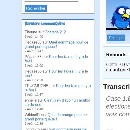
Derniers commentaires
Titoune sur
Charade 212
7 Août, 14:40
Politique
Pégase53 sur
Quel dommage pour ce
grand porte queue !
7 Août, 13:47
Rebonds :
Pégase53 sur
Pour les taxes, il y a le
feu !
Cette BD v
7 Août, 13:00
créant une 
Pégase53 sur
Pour les taxes, il y a le
feu !
7 Août, 12:58
Transcri
TRUCMUCHE sur
Pour les taxes, il y a
le feu !
7 Août, 12:57
Case 1:Bi
ennelle sur
C'est bien d'avoir un maillot
sur le dos !
élection
7 Août, 12:48
voix com
Wildou91 sur
Quel dommage pour ce
grand porte queue !
7 Août, 12:38
incognito sur
Quel dommage pour ce