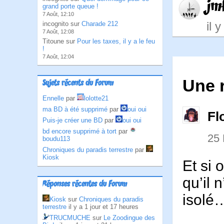
jm
grand porte queue !
7 Août, 12:10
il 
incognito sur
Charade 212
7 Août, 12:08
Titoune sur
Pour les taxes, il y a le feu
!
7 Août, 12:04
Une 
Sujets récents du Forum
Ennelle
par
lolotte21
ma BD à été supprimé
par
oui oui
Fl
Puis-je créer une BD
par
oui oui
bd encore supprimé à tort
par
25
boudu113
Chroniques du paradis terrestre
par
Kiosk
Et si 
qu’il 
Réponses récentes du Forum
isolé
Kiosk
sur
Chroniques du paradis
terrestre
il y a 1 jour et 17 heures
TRUCMUCHE
sur
Le Zoodingue des