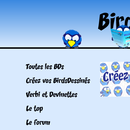
Toutes les BDs
Créez vos BirdsDessinés
Verbi et Devinettes
Le top
Le forum