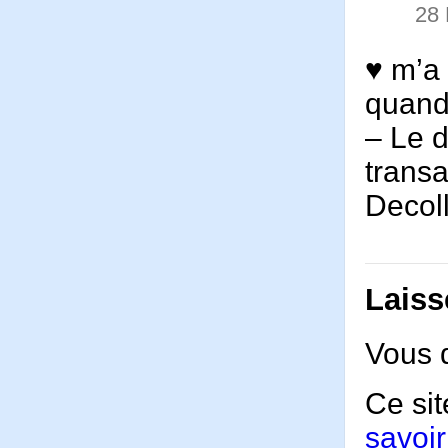
28
♥ m’a 
quand 
– Le d
transa
Decol
Laiss
Vous 
Ce sit
savoir