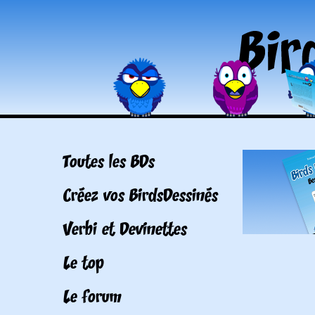
Toutes les BDs
Créez vos BirdsDessinés
Verbi et Devinettes
Le top
Le forum