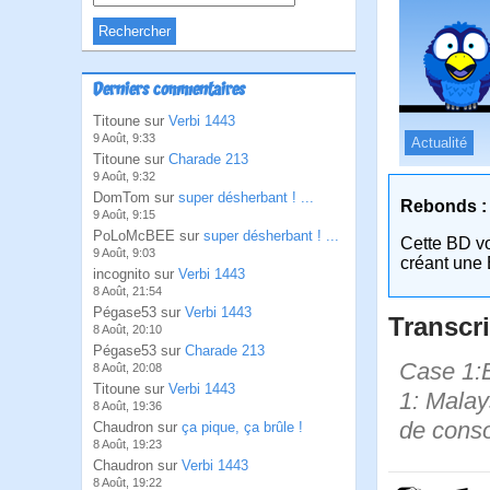
Derniers commentaires
Titoune sur
Verbi 1443
9 Août, 9:33
Actualité
Titoune sur
Charade 213
9 Août, 9:32
DomTom sur
super désherbant ! ...
Rebonds :
9 Août, 9:15
PoLoMcBEE sur
super désherbant ! ...
Cette BD v
9 Août, 9:03
créant une 
incognito sur
Verbi 1443
8 Août, 21:54
Pégase53 sur
Verbi 1443
Transcri
8 Août, 20:10
Pégase53 sur
Charade 213
Case 1:Bi
8 Août, 20:08
Titoune sur
Verbi 1443
1: Malay
8 Août, 19:36
de consol
Chaudron sur
ça pique, ça brûle !
8 Août, 19:23
Chaudron sur
Verbi 1443
8 Août, 19:22