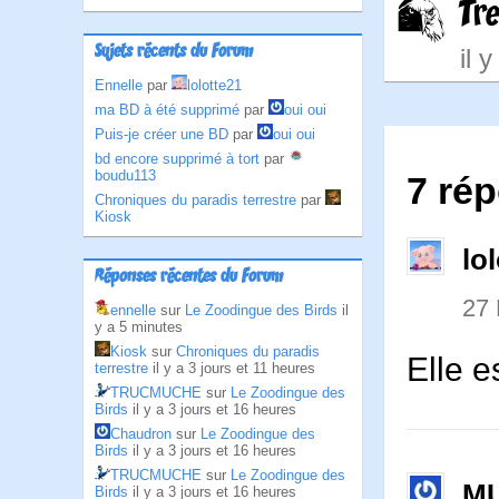
Tr
Sujets récents du Forum
il 
Ennelle
par
lolotte21
ma BD à été supprimé
par
oui oui
Puis-je créer une BD
par
oui oui
bd encore supprimé à tort
par
boudu113
7 rép
Chroniques du paradis terrestre
par
Kiosk
lo
Réponses récentes du Forum
27
ennelle
sur
Le Zoodingue des Birds
il
y a 5 minutes
Kiosk
sur
Chroniques du paradis
Elle e
terrestre
il y a 3 jours et 11 heures
TRUCMUCHE
sur
Le Zoodingue des
Birds
il y a 3 jours et 16 heures
Chaudron
sur
Le Zoodingue des
Birds
il y a 3 jours et 16 heures
TRUCMUCHE
sur
Le Zoodingue des
M
Birds
il y a 3 jours et 16 heures