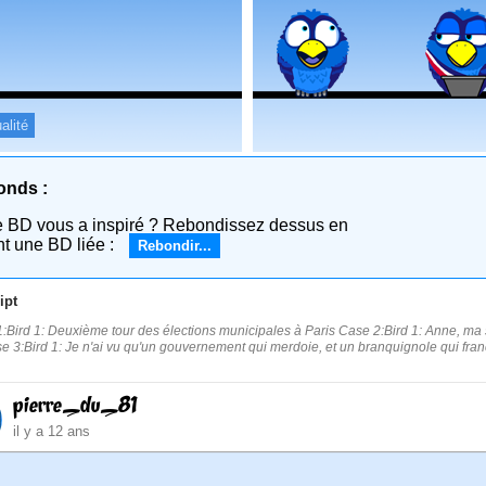
alité
onds :
e BD vous a inspiré ? Rebondissez dessus en
nt une BD liée :
Rebondir...
ipt
:Bird 1: Deuxième tour des élections municipales à Paris Case 2:Bird 1: Anne, ma so
se 3:Bird 1: Je n'ai vu qu'un gouvernement qui merdoie, et un branquignole qui franç
pierre_du_81
il y a 12 ans