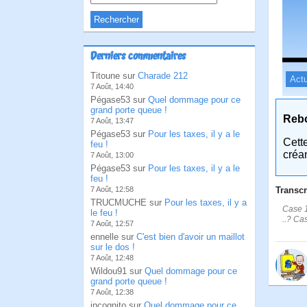
Derniers commentaires
Titoune sur
Charade 212
Actu
7 Août, 14:40
Pégase53 sur
Quel dommage pour ce
grand porte queue !
Reb
7 Août, 13:47
Pégase53 sur
Pour les taxes, il y a le
Cett
feu !
créa
7 Août, 13:00
Pégase53 sur
Pour les taxes, il y a le
feu !
Transcr
7 Août, 12:58
TRUCMUCHE sur
Pour les taxes, il y a
Case 1
le feu !
..? Ca
7 Août, 12:57
ennelle sur
C'est bien d'avoir un maillot
sur le dos !
7 Août, 12:48
Wildou91 sur
Quel dommage pour ce
grand porte queue !
7 Août, 12:38
incognito sur
Quel dommage pour ce