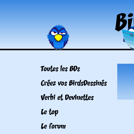
Toutes les BDs
Créez vos BirdsDessinés
Verbi et Devinettes
Le top
Le forum