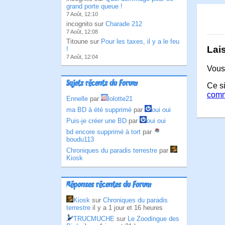
grand porte queue !
7 Août, 12:10
incognito sur
Charade 212
7 Août, 12:08
Titoune sur
Pour les taxes, il y a le feu
Lai
!
7 Août, 12:04
Vous
Sujets récents du Forum
Ce si
comm
Ennelle
par
lolotte21
ma BD à été supprimé
par
oui oui
Puis-je créer une BD
par
oui oui
bd encore supprimé à tort
par
boudu113
Chroniques du paradis terrestre
par
Kiosk
Réponses récentes du Forum
Kiosk
sur
Chroniques du paradis
terrestre
il y a 1 jour et 16 heures
TRUCMUCHE
sur
Le Zoodingue des