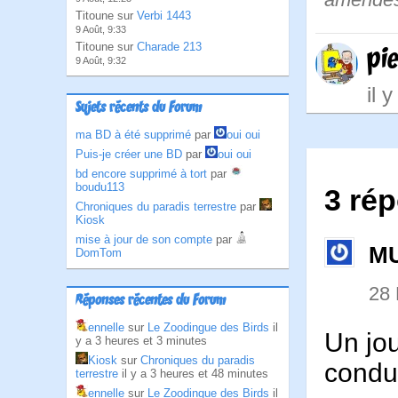
Titoune sur
Verbi 1443
9 Août, 9:33
Titoune sur
Charade 213
pi
9 Août, 9:32
il 
Sujets récents du Forum
ma BD à été supprimé
par
oui oui
Puis-je créer une BD
par
oui oui
bd encore supprimé à tort
par
boudu113
3 rép
Chroniques du paradis terrestre
par
Kiosk
mise à jour de son compte
par
M
DomTom
28
Réponses récentes du Forum
ennelle
sur
Le Zoodingue des Birds
il
Un jou
y a 3 heures et 3 minutes
Kiosk
sur
Chroniques du paradis
condu
terrestre
il y a 3 heures et 48 minutes
ennelle
sur
Le Zoodingue des Birds
il