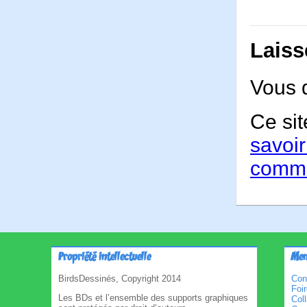
Laiss
Vous 
Ce sit
savoir
comme
Propriété intellectuelle
Men
BirdsDessinés, Copyright 2014
Con
Foi
Les BDs et l’ensemble des supports graphiques
Col