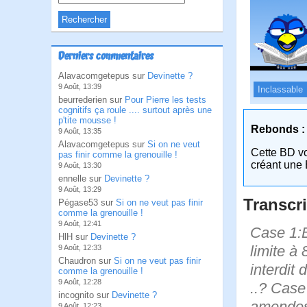
Derniers commentaires
Alavacomgetepus sur
Devinette ?
9 Août, 13:39
Inclassable
beurrederien sur
Pour Pierre les tests
cognitifs ça roule .... surtout après une
p'tite mousse !
Rebonds :
9 Août, 13:35
Alavacomgetepus sur
Si on ne veut
Cette BD v
pas finir comme la grenouille !
créant une 
9 Août, 13:30
ennelle sur
Devinette ?
9 Août, 13:29
Transcri
Pégase53 sur
Si on ne veut pas finir
comme la grenouille !
9 Août, 12:41
Case 1:B
HlH sur
Devinette ?
limite à 
9 Août, 12:33
Chaudron sur
Si on ne veut pas finir
interdit
comme la grenouille !
9 Août, 12:28
..? Case
incognito sur
Devinette ?
amendes
9 Août, 12:23