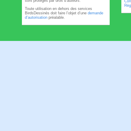
sont protégés par droit d’auteurs.
Cond
Règl
Toute utilisation en dehors des services
BirdsDessinés doit faire l’objet d’une
demande
d’autorisation
préalable.