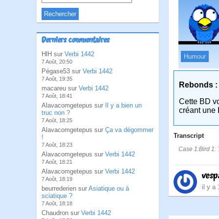
Derniers commentaires
HlH sur
Verbi 1442
Humour
7 Août, 20:50
Pégase53 sur
Verbi 1442
7 Août, 19:35
Rebonds :
macareu sur
Verbi 1442
7 Août, 18:41
Cette BD v
Alavacomgetepus sur
Il y a bien un
créant une 
truc non ?
7 Août, 18:25
Alavacomgetepus sur
Ça va dégommer
Transcript
!
7 Août, 18:23
Case 1:Bird 1: 
Alavacomgetepus sur
Verbi 1442
7 Août, 18:21
Alavacomgetepus sur
Verbi 1442
vesp
7 Août, 18:19
il y a
beurrederien sur
Asiatique ou à
sciatique ?
7 Août, 18:18
Chaudron sur
Verbi 1442