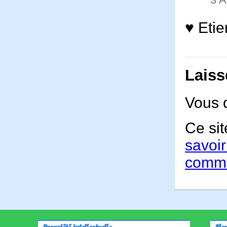
♥ Eti
Laiss
Vous 
Ce sit
savoir
comme