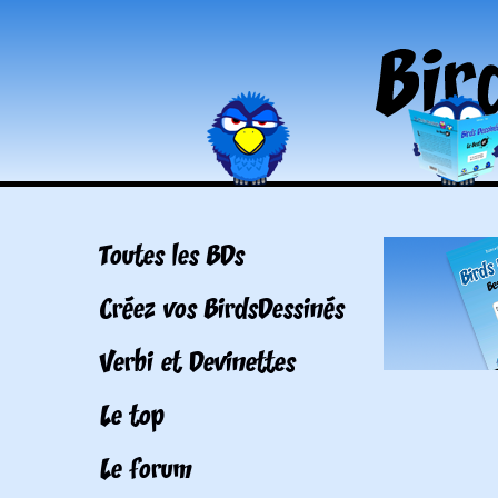
Toutes les BDs
Créez vos BirdsDessinés
Verbi et Devinettes
Le top
Le forum