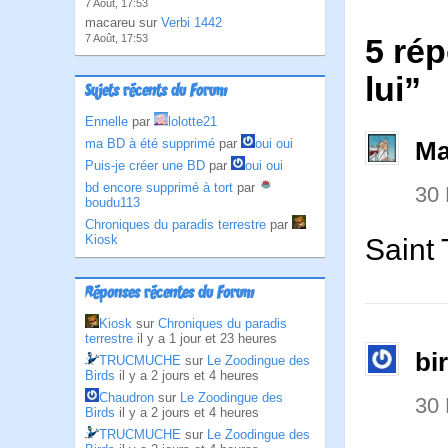
7 Août, 17:53
macareu sur
Verbi 1442
7 Août, 17:53
5 rép
lui”
Sujets récents du Forum
Ennelle
par
lolotte21
ma BD à été supprimé
par
oui oui
Ma
Puis-je créer une BD
par
oui oui
bd encore supprimé à tort
par
30
boudu113
Chroniques du paradis terrestre
par
Kiosk
Saint 
Réponses récentes du Forum
Kiosk
sur
Chroniques du paradis
terrestre
il y a 1 jour et 23 heures
bi
TRUCMUCHE
sur
Le Zoodingue des
Birds
il y a 2 jours et 4 heures
Chaudron
sur
Le Zoodingue des
30
Birds
il y a 2 jours et 4 heures
TRUCMUCHE
sur
Le Zoodingue des