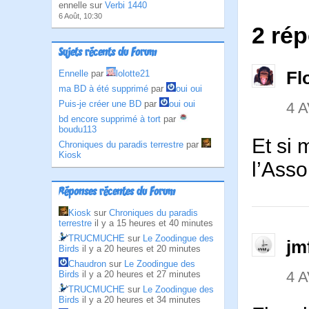
ennelle sur
Verbi 1440
6 Août, 10:30
2 ré
Sujets récents du Forum
Fl
Ennelle
par
lolotte21
ma BD à été supprimé
par
oui oui
Puis-je créer une BD
par
oui oui
4 A
bd encore supprimé à tort
par
boudu113
Et si 
Chroniques du paradis terrestre
par
Kiosk
l’Ass
Réponses récentes du Forum
Kiosk
sur
Chroniques du paradis
terrestre
il y a 15 heures et 40 minutes
TRUCMUCHE
sur
Le Zoodingue des
jm
Birds
il y a 20 heures et 20 minutes
Chaudron
sur
Le Zoodingue des
4 A
Birds
il y a 20 heures et 27 minutes
TRUCMUCHE
sur
Le Zoodingue des
Birds
il y a 20 heures et 34 minutes