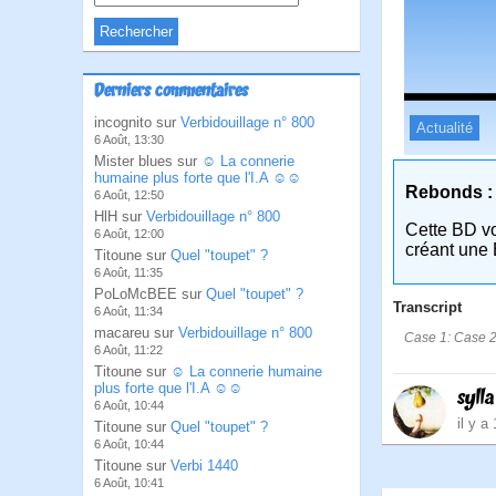
Derniers commentaires
incognito sur
Verbidouillage n° 800
Actualité
6 Août, 13:30
Mister blues sur
☺ La connerie
humaine plus forte que l'I.A ☺☺
Rebonds :
6 Août, 12:50
HlH sur
Verbidouillage n° 800
Cette BD v
6 Août, 12:00
créant une 
Titoune sur
Quel "toupet" ?
6 Août, 11:35
PoLoMcBEE sur
Quel "toupet" ?
Transcript
6 Août, 11:34
macareu sur
Verbidouillage n° 800
Case 1: Case 2:
6 Août, 11:22
Titoune sur
☺ La connerie humaine
plus forte que l'I.A ☺☺
sylla
6 Août, 10:44
il y a
Titoune sur
Quel "toupet" ?
6 Août, 10:44
Titoune sur
Verbi 1440
6 Août, 10:41