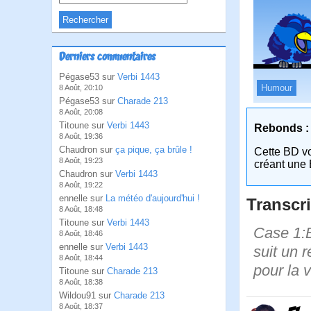
Derniers commentaires
Pégase53 sur
Verbi 1443
Humour
8 Août, 20:10
Pégase53 sur
Charade 213
8 Août, 20:08
Titoune sur
Verbi 1443
Rebonds :
8 Août, 19:36
Chaudron sur
ça pique, ça brûle !
Cette BD v
8 Août, 19:23
créant une 
Chaudron sur
Verbi 1443
8 Août, 19:22
ennelle sur
La météo d'aujourd'hui !
Transcri
8 Août, 18:48
Titoune sur
Verbi 1443
Case 1:B
8 Août, 18:46
ennelle sur
Verbi 1443
suit un r
8 Août, 18:44
pour la v
Titoune sur
Charade 213
8 Août, 18:38
Wildou91 sur
Charade 213
8 Août, 18:37