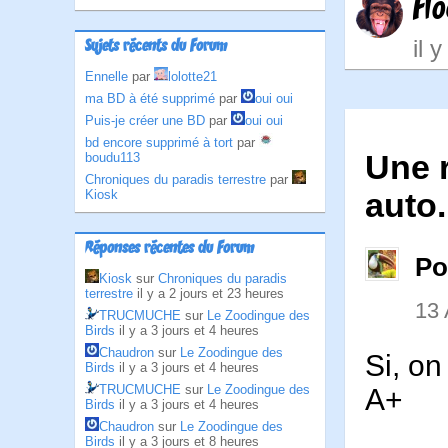
Fl
il 
Sujets récents du Forum
Ennelle
par
lolotte21
ma BD à été supprimé
par
oui oui
Puis-je créer une BD
par
oui oui
bd encore supprimé à tort
par
Une r
boudu113
Chroniques du paradis terrestre
par
auto.
Kiosk
Réponses récentes du Forum
Po
Kiosk
sur
Chroniques du paradis
terrestre
il y a 2 jours et 23 heures
13 
TRUCMUCHE
sur
Le Zoodingue des
Birds
il y a 3 jours et 4 heures
Chaudron
sur
Le Zoodingue des
Si, on
Birds
il y a 3 jours et 4 heures
TRUCMUCHE
sur
Le Zoodingue des
A+
Birds
il y a 3 jours et 4 heures
Chaudron
sur
Le Zoodingue des
Birds
il y a 3 jours et 8 heures