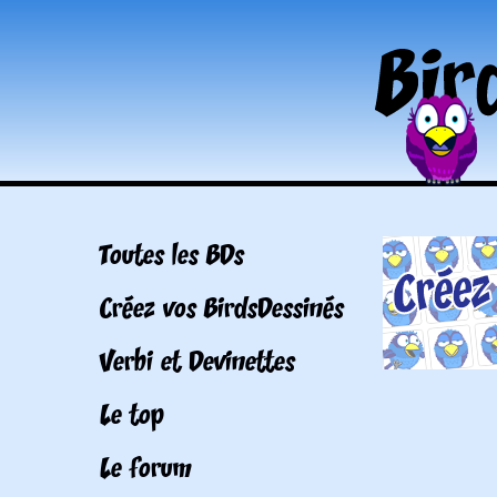
Toutes les BDs
Créez vos BirdsDessinés
Verbi et Devinettes
Le top
Le forum