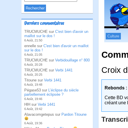
Derniers commentaires
TRUCMUCHE sur
C'est bien d'avoir un
maillot sur le dos !
Culture
6 Août, 21:50
ennelle sur
C'est bien d'avoir un maillot
sur le dos !
Comme
6 Août, 21:05
TRUCMUCHE sur
Verbidouillage n° 800
6 Août, 20:28
Croix d
TRUCMUCHE sur
Verbi 1441
6 Août, 20:25
Titoune sur
Verbi 1441
6 Août, 19:48
Rebonds :
Pégase53 sur
L’éclipse du siècle
partiellement éclipsée ?
Cette BD v
6 Août, 19:46
créant une 
HlH sur
Verbi 1441
6 Août, 19:42
Alavacomgetepus sur
Pardon Titoune
Transcri
6 Août, 19:36