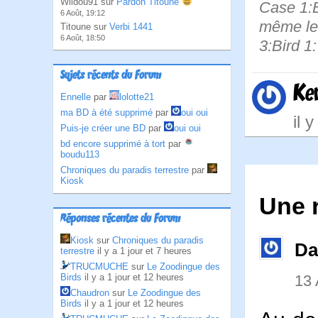
Wildou91 sur
Pardon Titoune
Case 1:B
6 Août, 19:12
même les
Titoune sur
Verbi 1441
6 Août, 18:50
3:Bird 1:
Sujets récents du Forum
Ke
Ennelle
par
lolotte21
ma BD à été supprimé
par
oui oui
il 
Puis-je créer une BD
par
oui oui
bd encore supprimé à tort
par
boudu113
Chroniques du paradis terrestre
par
Kiosk
Une 
Réponses récentes du Forum
Kiosk
sur
Chroniques du paradis
Da
terrestre
il y a 1 jour et 7 heures
TRUCMUCHE
sur
Le Zoodingue des
Birds
il y a 1 jour et 12 heures
13 
Chaudron
sur
Le Zoodingue des
Birds
il y a 1 jour et 12 heures