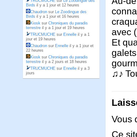
Au-del
TRUCMUCHE
sur
Le Zoodingue des
Birds
il y a 1 jour et 12 heures
connai
Chaudron
sur
Le Zoodingue des
Birds
il y a 1 jour et 16 heures
craqua
Kiosk
sur
Chroniques du paradis
terrestre
il y a 1 jour et 19 heures
avec 
TRUCMUCHE
sur
Ennelle
il y a 1
jour et 19 heures
Et qua
Chaudron
sur
Ennelle
il y a 1 jour et
galets
22 heures
Kiosk
sur
Chroniques du paradis
gourm
terrestre
il y a 2 jours et 18 heures
TRUCMUCHE
sur
Ennelle
il y a 3
♫♪ To
jours
Laiss
Vous 
Ce sit