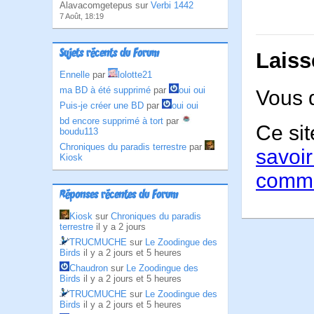
Alavacomgetepus sur
Verbi 1442
7 Août, 18:19
Sujets récents du Forum
Laiss
Ennelle
par
lolotte21
ma BD à été supprimé
par
oui oui
Vous 
Puis-je créer une BD
par
oui oui
bd encore supprimé à tort
par
Ce sit
boudu113
Chroniques du paradis terrestre
par
savoir
Kiosk
comme
Réponses récentes du Forum
Kiosk
sur
Chroniques du paradis
terrestre
il y a 2 jours
TRUCMUCHE
sur
Le Zoodingue des
Birds
il y a 2 jours et 5 heures
Chaudron
sur
Le Zoodingue des
Birds
il y a 2 jours et 5 heures
TRUCMUCHE
sur
Le Zoodingue des
Birds
il y a 2 jours et 5 heures