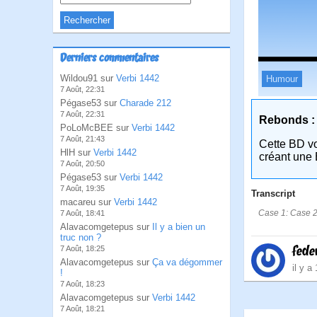
Derniers commentaires
Wildou91 sur
Verbi 1442
Humour
7 Août, 22:31
Pégase53 sur
Charade 212
7 Août, 22:31
Rebonds :
PoLoMcBEE sur
Verbi 1442
7 Août, 21:43
Cette BD v
HlH sur
Verbi 1442
créant une 
7 Août, 20:50
Pégase53 sur
Verbi 1442
7 Août, 19:35
Transcript
macareu sur
Verbi 1442
Case 1: Case 2:Bi
7 Août, 18:41
Alavacomgetepus sur
Il y a bien un
truc non ?
fede
7 Août, 18:25
Alavacomgetepus sur
Ça va dégommer
il y a
!
7 Août, 18:23
Alavacomgetepus sur
Verbi 1442
7 Août, 18:21