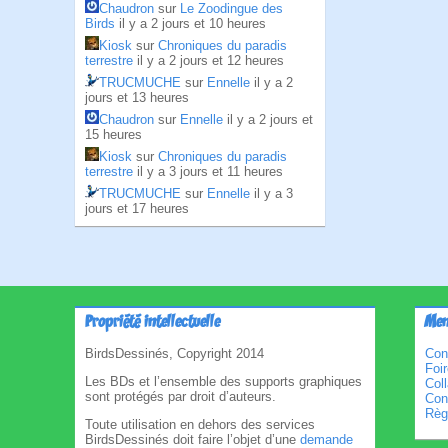
Chaudron
sur
Le Zoodingue des
Birds
il y a 2 jours et 10 heures
Kiosk
sur
Chroniques du paradis
terrestre
il y a 2 jours et 12 heures
TRUCMUCHE
sur
Ennelle
il y a 2
jours et 13 heures
Chaudron
sur
Ennelle
il y a 2 jours et
15 heures
Kiosk
sur
Chroniques du paradis
terrestre
il y a 3 jours et 11 heures
TRUCMUCHE
sur
Ennelle
il y a 3
jours et 17 heures
Propriété intellectuelle
Men
BirdsDessinés, Copyright 2014
Con
Foi
Les BDs et l’ensemble des supports graphiques
Col
sont protégés par droit d’auteurs.
Cond
Règl
Toute utilisation en dehors des services
BirdsDessinés doit faire l’objet d’une
demande