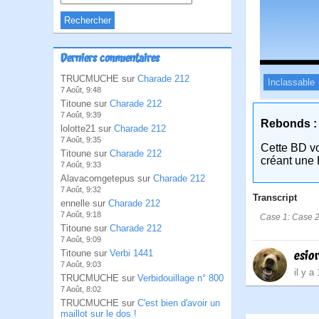
Derniers commentaires
TRUCMUCHE sur
Charade 212
Inclassable
7 Août, 9:48
Titoune sur
Charade 212
7 Août, 9:39
Rebonds :
lolotte21 sur
Charade 212
7 Août, 9:35
Cette BD v
Titoune sur
Charade 212
créant une 
7 Août, 9:33
Alavacomgetepus sur
Charade 212
7 Août, 9:32
Transcript
ennelle sur
Charade 212
7 Août, 9:18
Case 1: Case 2:B
Titoune sur
Charade 212
7 Août, 9:09
esio
Titoune sur
Verbi 1441
7 Août, 9:03
il y a
TRUCMUCHE sur
Verbidouillage n° 800
7 Août, 8:02
TRUCMUCHE sur
C'est bien d'avoir un
maillot sur le dos !