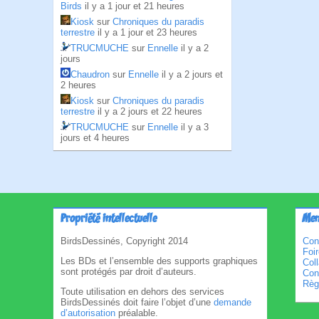
Birds
il y a 1 jour et 21 heures
Kiosk
sur
Chroniques du paradis
terrestre
il y a 1 jour et 23 heures
TRUCMUCHE
sur
Ennelle
il y a 2
jours
Chaudron
sur
Ennelle
il y a 2 jours et
2 heures
Kiosk
sur
Chroniques du paradis
terrestre
il y a 2 jours et 22 heures
TRUCMUCHE
sur
Ennelle
il y a 3
jours et 4 heures
Propriété intellectuelle
Men
BirdsDessinés, Copyright 2014
Con
Foi
Les BDs et l’ensemble des supports graphiques
Col
sont protégés par droit d’auteurs.
Cond
Règl
Toute utilisation en dehors des services
BirdsDessinés doit faire l’objet d’une
demande
d’autorisation
préalable.