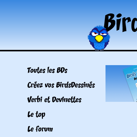
Toutes les BDs
Créez vos BirdsDessinés
Verbi et Devinettes
Le top
Le forum