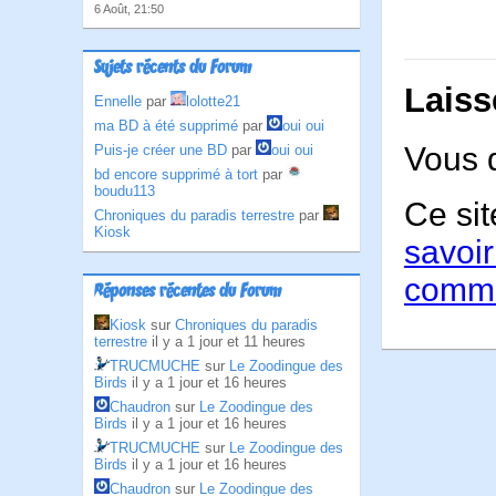
6 Août, 21:50
Sujets récents du Forum
Laiss
Ennelle
par
lolotte21
ma BD à été supprimé
par
oui oui
Vous 
Puis-je créer une BD
par
oui oui
bd encore supprimé à tort
par
boudu113
Ce sit
Chroniques du paradis terrestre
par
Kiosk
savoir
comme
Réponses récentes du Forum
Kiosk
sur
Chroniques du paradis
terrestre
il y a 1 jour et 11 heures
TRUCMUCHE
sur
Le Zoodingue des
Birds
il y a 1 jour et 16 heures
Chaudron
sur
Le Zoodingue des
Birds
il y a 1 jour et 16 heures
TRUCMUCHE
sur
Le Zoodingue des
Birds
il y a 1 jour et 16 heures
Chaudron
sur
Le Zoodingue des