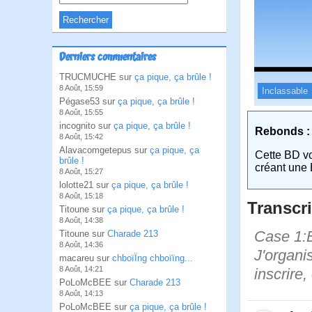
Derniers commentaires
TRUCMUCHE sur
ça pique, ça brûle !
8 Août, 15:59
Inclassable
Pégase53 sur
ça pique, ça brûle !
8 Août, 15:55
incognito sur
ça pique, ça brûle !
Rebonds :
8 Août, 15:42
Alavacomgetepus sur
ça pique, ça
Cette BD v
brûle !
créant une 
8 Août, 15:27
lolotte21 sur
ça pique, ça brûle !
8 Août, 15:18
Transcri
Titoune sur
ça pique, ça brûle !
8 Août, 14:38
Case 1:B
Titoune sur
Charade 213
8 Août, 14:36
J'organi
macareu sur
chboïÏng chboïïng...
8 Août, 14:21
inscrire,
PoLoMcBEE sur
Charade 213
8 Août, 14:13
PoLoMcBEE sur
ça pique, ça brûle !