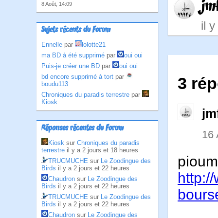
jm
8 Août, 14:09
il 
Sujets récents du Forum
Ennelle
par
lolotte21
ma BD à été supprimé
par
oui oui
Puis-je créer une BD
par
oui oui
bd encore supprimé à tort
par
3 ré
boudu113
Chroniques du paradis terrestre
par
Kiosk
jm
Réponses récentes du Forum
16 
Kiosk
sur
Chroniques du paradis
terrestre
il y a 2 jours et 18 heures
pioum,
TRUCMUCHE
sur
Le Zoodingue des
Birds
il y a 2 jours et 22 heures
http:/
Chaudron
sur
Le Zoodingue des
Birds
il y a 2 jours et 22 heures
bours
TRUCMUCHE
sur
Le Zoodingue des
Birds
il y a 2 jours et 22 heures
Chaudron
sur
Le Zoodingue des