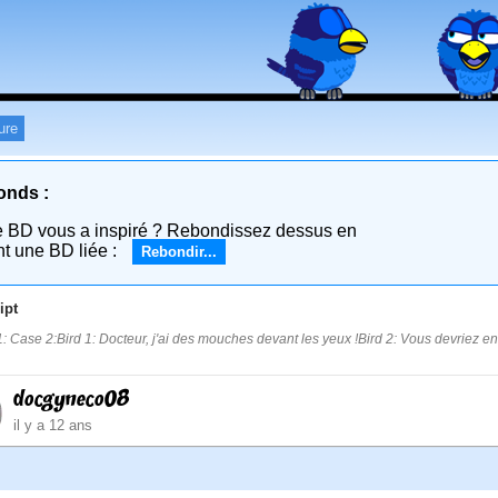
ure
onds :
e BD vous a inspiré ? Rebondissez dessus en
nt une BD liée :
Rebondir...
ipt
: Case 2:Bird 1: Docteur, j'ai des mouches devant les yeux !Bird 2: Vous devriez enl
docgyneco08
il y a 12 ans