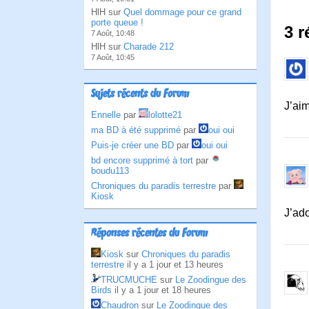
HlH sur
Quel dommage pour ce grand
porte queue !
3 
7 Août, 10:48
HlH sur
Charade 212
7 Août, 10:45
Sujets récents du Forum
J’aim
Ennelle
par
lolotte21
ma BD à été supprimé
par
oui oui
Puis-je créer une BD
par
oui oui
bd encore supprimé à tort
par
boudu113
Chroniques du paradis terrestre
par
Kiosk
J’ad
Réponses récentes du Forum
Kiosk
sur
Chroniques du paradis
terrestre
il y a 1 jour et 13 heures
TRUCMUCHE
sur
Le Zoodingue des
Birds
il y a 1 jour et 18 heures
Chaudron
sur
Le Zoodingue des