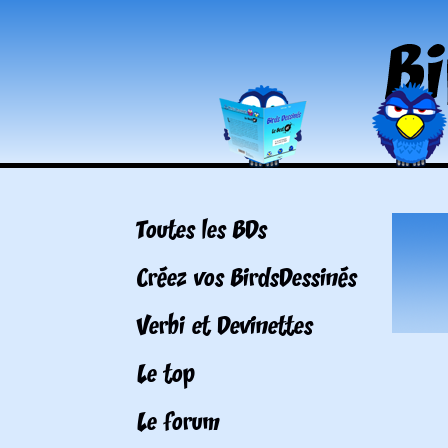
Toutes les BDs
Créez vos BirdsDessinés
Verbi et Devinettes
Le top
Le forum