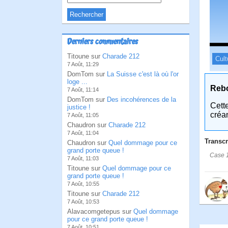
Derniers commentaires
Titoune sur
Charade 212
Cult
7 Août, 11:29
DomTom sur
La Suisse c'est là où l'or
loge ...
Reb
7 Août, 11:14
DomTom sur
Des incohérences de la
Cett
justice !
créa
7 Août, 11:05
Chaudron sur
Charade 212
7 Août, 11:04
Transcr
Chaudron sur
Quel dommage pour ce
grand porte queue !
Case 1
7 Août, 11:03
Titoune sur
Quel dommage pour ce
grand porte queue !
7 Août, 10:55
Titoune sur
Charade 212
7 Août, 10:53
Alavacomgetepus sur
Quel dommage
pour ce grand porte queue !
7 Août, 10:51