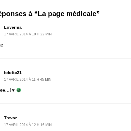
réponses à “La page médicale”
Lovernia
17 AVRIL 2014 À 10 H 22 MIN
e !
lolotte21
17 AVRIL 2014 À 11 H 45 MIN
ore…! ♥
Trevor
17 AVRIL 2014 À 12 H 16 MIN