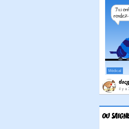
Médical
doc
il y a
OU SAIGN