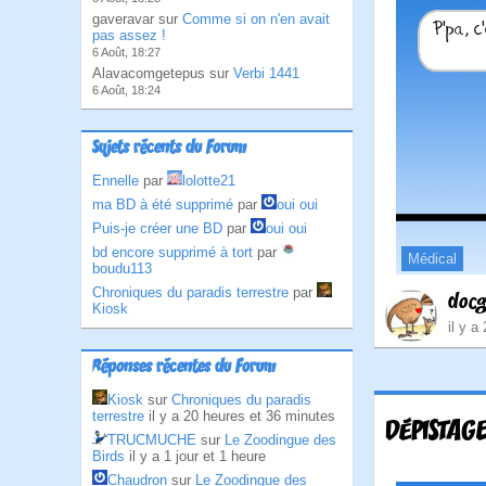
gaveravar sur
Comme si on n'en avait
pas assez !
6 Août, 18:27
Alavacomgetepus sur
Verbi 1441
6 Août, 18:24
Sujets récents du Forum
Ennelle
par
lolotte21
ma BD à été supprimé
par
oui oui
Puis-je créer une BD
par
oui oui
bd encore supprimé à tort
par
Médical
boudu113
Chroniques du paradis terrestre
par
doc
Kiosk
il y a
Réponses récentes du Forum
Kiosk
sur
Chroniques du paradis
terrestre
il y a 20 heures et 36 minutes
DÉPISTAG
TRUCMUCHE
sur
Le Zoodingue des
Birds
il y a 1 jour et 1 heure
Chaudron
sur
Le Zoodingue des