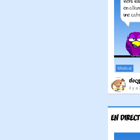
Médical
doc
il y a
EN DIREC