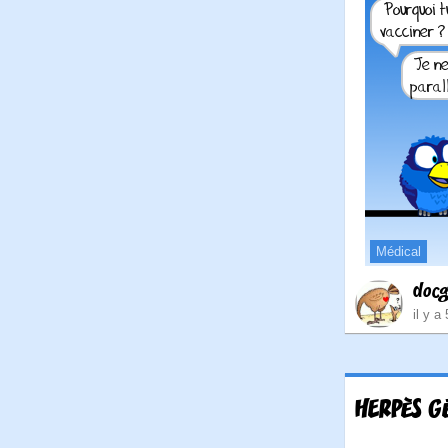
Médical
doc
il y a
HERPÈS G