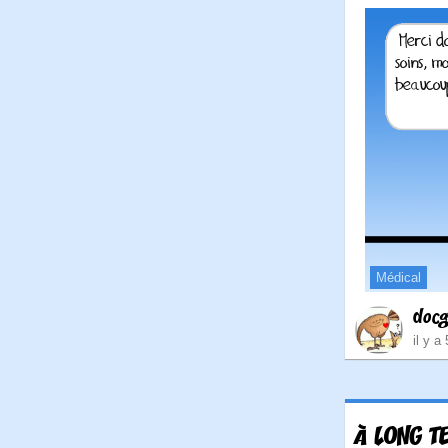
Médical
doc
il y a
À LONG T