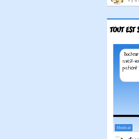
il y a
TOUT EST 
Médical