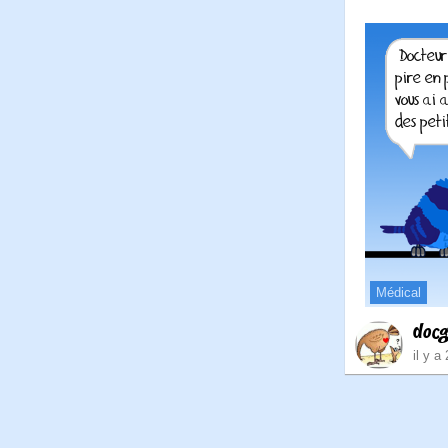
Médical
doc
il y a