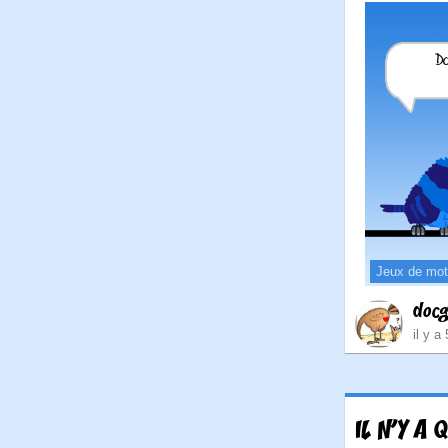
Jeux de mo
doc
il y a
IL N'Y A 