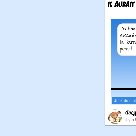
IL AURAI
Jeux de mo
doc
il y a