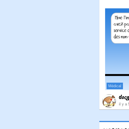
Médical
doc
il y a