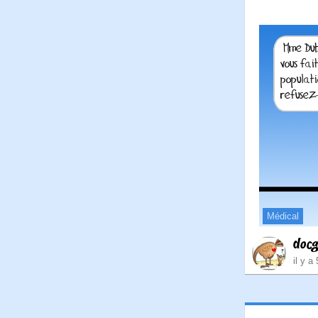
Médical
doc
il y a