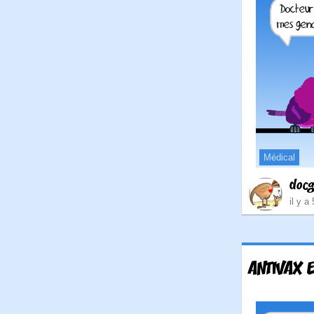
Médical
doc
il y a
ANTIVAX 