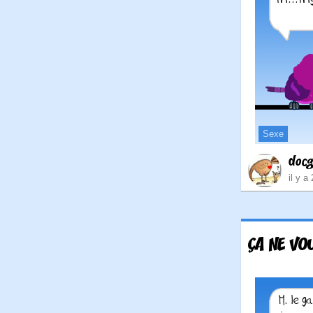
Sexe
doc
il y a
ÇA NE VOU