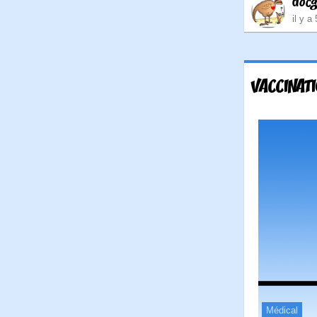
doc
il y a
VACCINAT
Médical